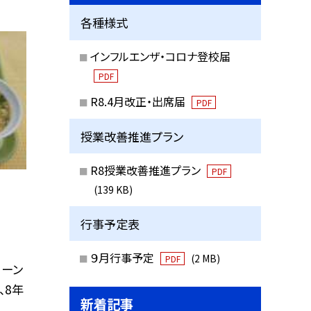
各種様式
インフルエンザ・コロナ登校届
PDF
R8.4月改正・出席届
PDF
授業改善推進プラン
R8授業改善推進プラン
PDF
(139 KB)
行事予定表
９月行事予定
(2 MB)
PDF
コーン
、8年
新着記事