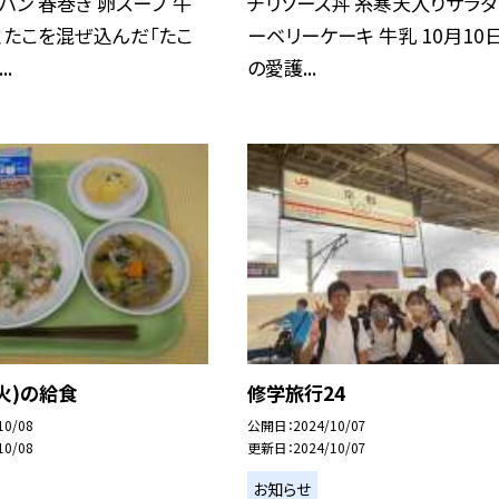
ハン 春巻き 卵スープ 牛
チリソース丼 糸寒天入りサラダ
、たこを混ぜ込んだ「たこ
ーベリーケーキ 牛乳 10月10
.
の愛護...
(火)の給食
修学旅行24
10/08
公開日
2024/10/07
10/08
更新日
2024/10/07
お知らせ