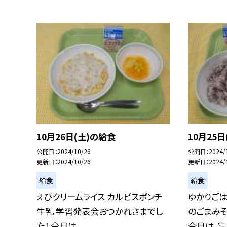
10月26日(土)の給食
10月25
公開日
2024/10/26
公開日
2024/
更新日
2024/10/26
更新日
2024/
給食
給食
えびクリームライス カルピスポンチ
ゆかりごは
牛乳 学習発表会おつかれさまでし
のごまみそ
た！ 今日は...
今日は、富..