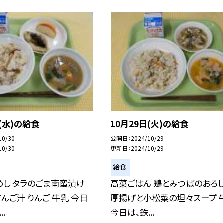
日(水)の給食
10月29日(火)の給食
10/30
公開日
2024/10/29
10/30
更新日
2024/10/29
給食
めし タラのごま南蛮漬け
高菜ごはん 鶏とみつばのおろ
んご汁 りんご 牛乳 今日
厚揚げと小松菜の坦々スープ 
.
今日は、鉄...