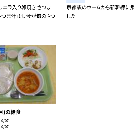
 ニラ入り卵焼き さつま
京都駅のホームから新幹線に
「さつま汁」は、今が旬のさつ
した。
(月)の給食
10/07
10/07