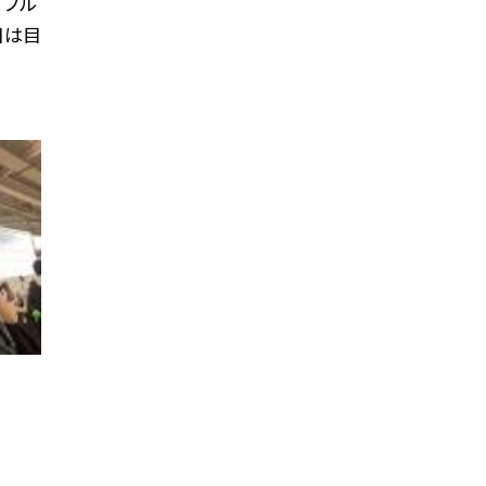
 ブル
日は目