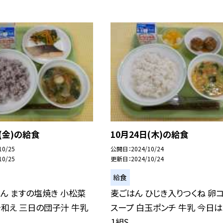
日(金)の給食
10月24日(木)の給食
10/25
公開日
2024/10/24
10/25
更新日
2024/10/24
給食
ん ますの塩焼き 小松菜
麦ごはん ひじき入りつくね 卵
和え 三日の団子汁 牛乳
スープ 白玉ポンチ 牛乳 今日は
.
1組S...