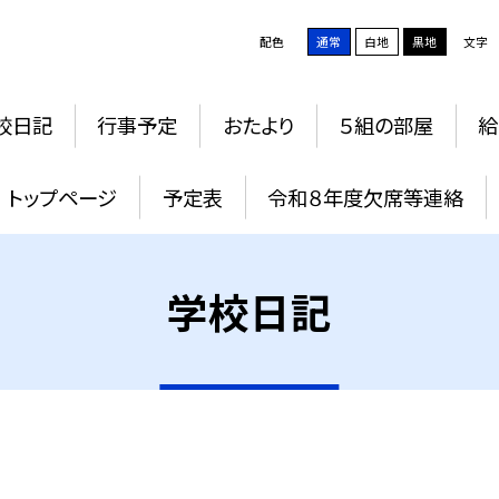
配色
通常
白地
黒地
文字
校日記
行事予定
おたより
５組の部屋
給
トップページ
予定表
令和８年度欠席等連絡
学校日記