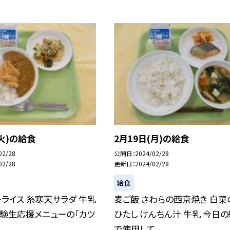
(火)の給食
2月19日(月)の給食
02/28
公開日
2024/02/28
02/28
更新日
2024/02/28
給食
ライス 糸寒天サラダ 牛乳
麦ご飯 さわらの西京焼き 白菜
験生応援メニューの「カツ
ひたし けんちん汁 牛乳 今日
で使用して...