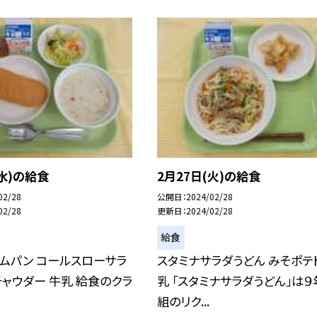
(水)の給食
2月27日(火)の給食
02/28
公開日
2024/02/28
02/28
更新日
2024/02/28
給食
ムパン コールスローサラ
スタミナサラダうどん みそポテト
チャウダー 牛乳 給食のクラ
乳 「スタミナサラダうどん」は９
組のリク...