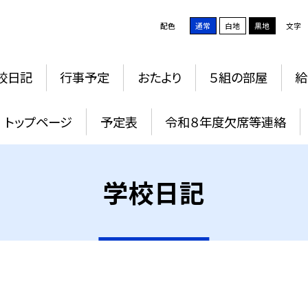
配色
通常
白地
黒地
文字
校日記
行事予定
おたより
５組の部屋
給
トップページ
予定表
令和８年度欠席等連絡
学校日記