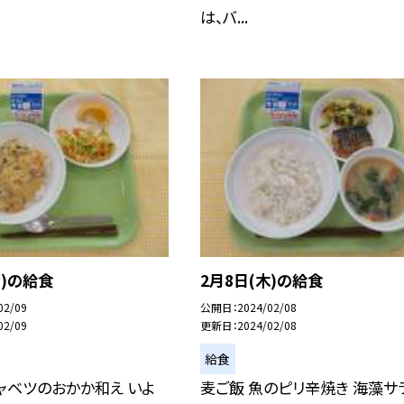
は、バ...
金)の給食
2月8日(木)の給食
02/09
公開日
2024/02/08
02/09
更新日
2024/02/08
給食
ャベツのおかか和え いよ
麦ご飯 魚のピリ辛焼き 海藻サ