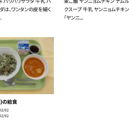
 パリパリサラダ 牛乳 パ
麦ご飯 ヤンニョムチキン ナムル
ダは、ワンタンの皮を細く
クスープ 牛乳 ヤンニョムチキ
.
「ヤンニ...
木)の給食
02/02
02/02