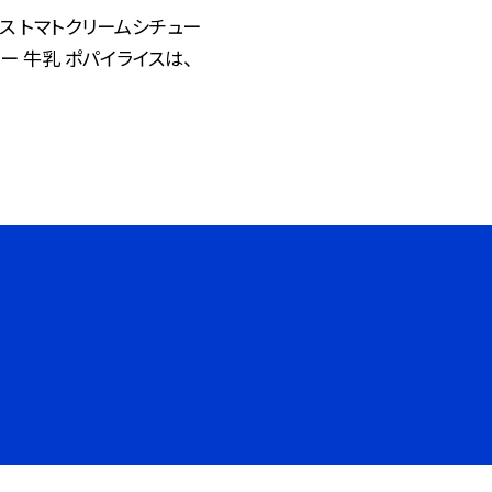
ス トマトクリームシチュー
ー 牛乳 ポパイライスは、
©板橋区立上板橋第一中学校