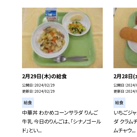
2月29日(木)の給食
2月28日
公開日
2024/02/29
公開日
2024/
更新日
2024/02/29
更新日
2024/
給食
給食
中華丼 わかめコーンサラダ りんご
いちごジャ
牛乳 今日のりんごは、「シナノゴール
ダ クラム
ド」とい...
ムチャウ...