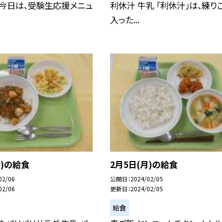
 今日は、受験生応援メニュ
利休汁 牛乳 「利休汁」は、練り
入った...
火)の給食
2月5日(月)の給食
02/06
公開日
2024/02/05
02/06
更新日
2024/02/05
給食