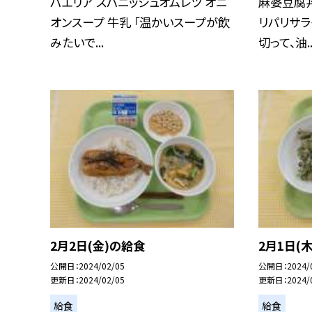
パエリア スパニッシュオムレツ オニ
麻婆豆腐丼
オンスープ 牛乳 「温かいスープが飲
リパリサラ
みたいで...
切って、油..
2月2日(金)の給食
2月1日(
公開日
2024/02/05
公開日
2024/
更新日
2024/02/05
更新日
2024/
給食
給食