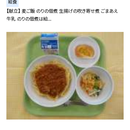
給食
【献立】 麦ご飯 のりの佃煮 生揚げの吹き寄せ煮 ごまあえ
牛乳 のりの佃煮は給...