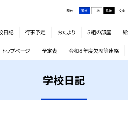
配色
通常
白地
黒地
文字
校日記
行事予定
おたより
５組の部屋
給
トップページ
予定表
令和８年度欠席等連絡
学校日記