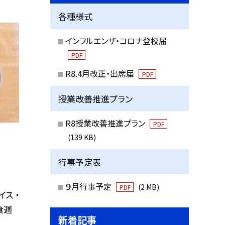
各種様式
インフルエンザ・コロナ登校届
PDF
R8.4月改正・出席届
PDF
授業改善推進プラン
R8授業改善推進プラン
PDF
(139 KB)
行事予定表
９月行事予定
(2 MB)
PDF
ス ・
食週
新着記事