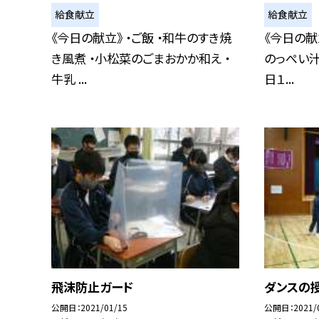
給食献立
給食献立
《今日の献立》 ・ご飯 ・和牛のすき焼
《今日の献
き風煮 ・小松菜のごまおかか和え ・
のっぺい汁
牛乳 ...
日１...
飛沫防止ガード
ダンスの
公開日
2021/01/15
公開日
2021/