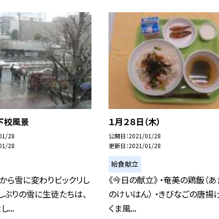
下校風景
１月２８日（木）
01/28
公開日
2021/01/28
01/28
更新日
2021/01/28
給食献立
から雪に変わりビックリし
《今日の献立》 ・奄美の鶏飯（あ
しぶりの雪に生徒たちは、
のけいはん） ・きびなごの唐揚げ
...
くま風...