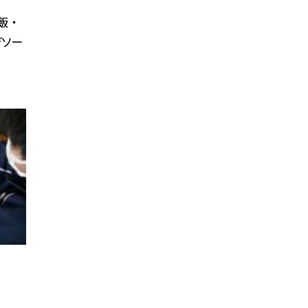
 ・
ぎソー