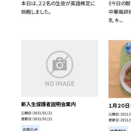
本日は、２２名の生徒が英語検定に
《今日の献
挑戦しました。
中華風卵焼
乳 キ...
新入生保護者説明会案内
１月２０日
公開日
2021/01/21
公開日
2021/
更新日
2021/01/21
更新日
2021/
お知らせ
給食献立