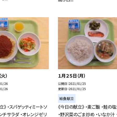
（火）
１月２５日（月）
01/26
公開日
2021/01/25
01/26
更新日
2021/01/25
給食献立
立》 ・スパゲッティミートソ
《今日の献立》 ・麦ご飯 ・鮭の
レンチサラダ ・オレンジゼリ
・野沢菜のごま炒め ・いなか汁 