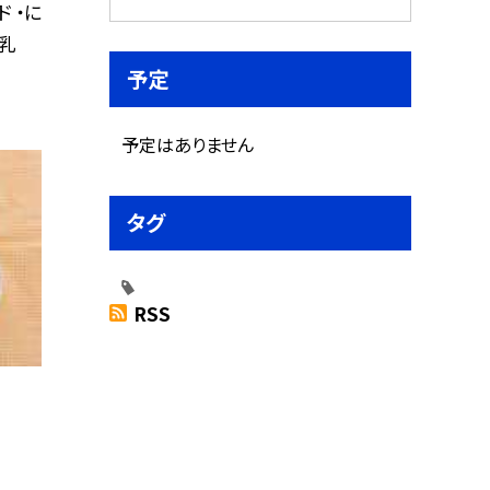
 ・に
牛乳
予定
予定はありません
タグ
RSS