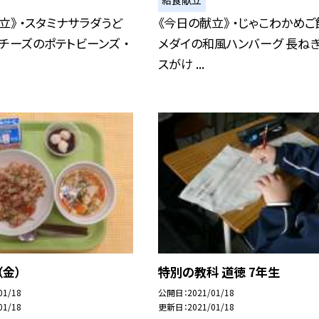
立》 ・スタミナサラダうど
《今日の献立》 ・じゃこわかめご飯
りチーズのポテトビーンズ ・
メダイの和風ハンバーグ 長ね
スがけ ...
（金）
特別の教科 道徳 7年生
01/18
公開日
2021/01/18
01/18
更新日
2021/01/18