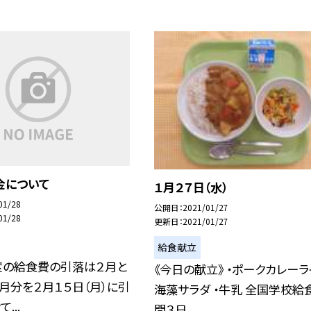
金について
１月２７日（水）
01/28
公開日
2021/01/27
01/28
更新日
2021/01/27
給食献立
度の給食費の引落は２月と
《今日の献立》 ・ポークカレーライ
月分を２月１５日（月）に引
海藻サラダ ・牛乳 全国学校給
...
間３日...