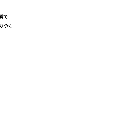
業で
のゆく