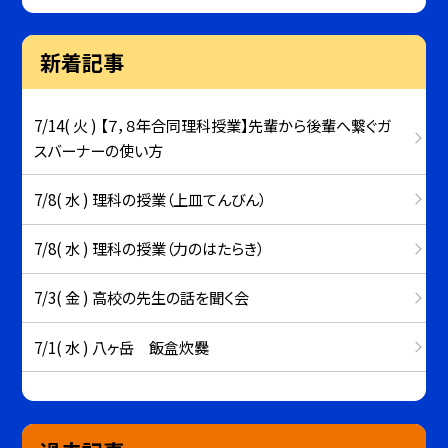
新着記事
7/14( 火 ) 【７，８年合同理科授業】先輩から後輩へ繋ぐガ
スバーナーの使い方
7/8( 水 ) 理科の授業（上皿てんびん）
7/8( 水 ) 理科の授業（力のはたらき）
7/3( 金 ) 高校の先生の話を聞く会
7/1( 水 ) 八ヶ岳 飯盒炊爨