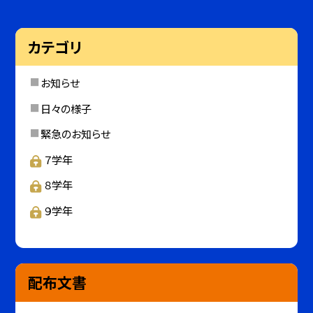
カテゴリ
お知らせ
日々の様子
緊急のお知らせ
７学年
８学年
９学年
配布文書