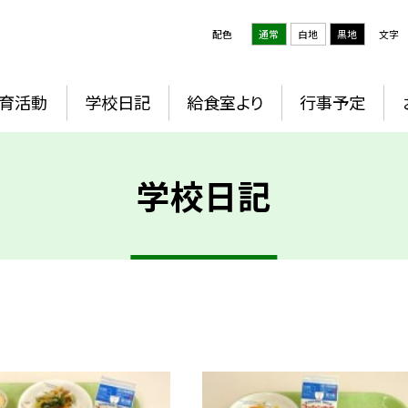
配色
通常
白地
黒地
文字
育活動
学校日記
給食室より
行事予定
学校日記