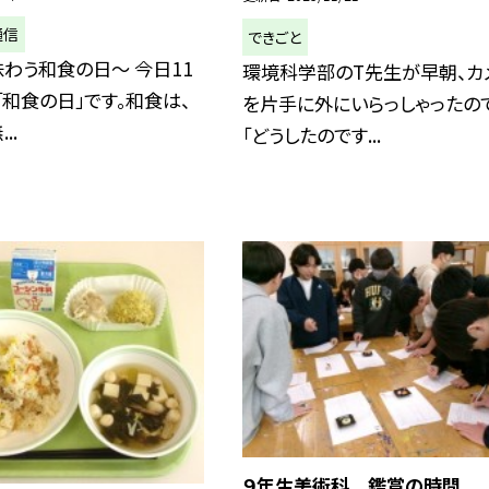
通信
できごと
わう和食の日～ 今日11
環境科学部のT先生が早朝、カ
「和食の日」です。和食は、
を片手に外にいらっしゃったので
..
「どうしたのです...
９年生美術科 鑑賞の時間