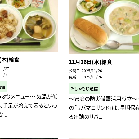
(木)給食
11月26日(水)給食
11/27
公開日
2025/11/26
11/27
更新日
2025/11/26
通信
おしゃもじ通信
ぷりメニュー～ 気温が低
～家庭の防災備蓄活用献立～ 
、手足が冷えて困るという
の「サバマヨサンド」は、長期保
...
る缶詰のサバ...