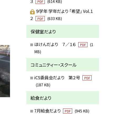
３
(614 KB)
PDF
９学年 学年だより 「希望」 Vol.１
２
(633 KB)
PDF
保健室だより
ほけんだより ７／１６
(1
PDF
MB)
コミュニティー・スクール
iCS委員会だより 第２号
PDF
(187 KB)
給食だより
7月給食だより
(945 KB)
PDF