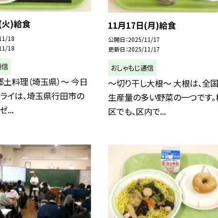
(火)給食
11月17日(月)給食
11/18
公開日
2025/11/17
11/18
更新日
2025/11/17
通信
おしゃもじ通信
土料理（埼玉県）～ 今日
～切り干し大根～ 大根は、全
フライは、埼玉県行田市の
生産量の多い野菜の一つです。
...
区でも、区内で...