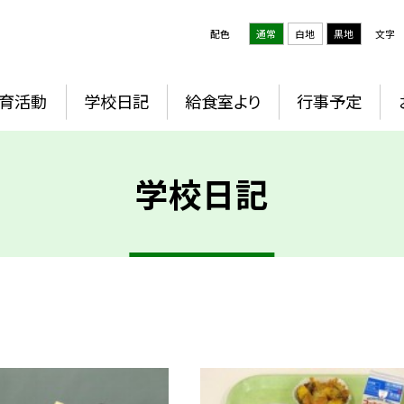
配色
通常
白地
黒地
文字
育活動
学校日記
給食室より
行事予定
学校日記