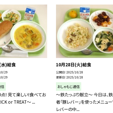
(水)給食
10月28日(火)給食
10/29
公開日
2025/10/28
10/29
更新日
2025/10/28
通信
おしゃもじ通信
0点! 見て楽しい!食べてお
～鉄たっぷり献立～ 今日は、
CK or TREAT～ ...
者「豚レバー」を使ったメニュー
レバーの中...