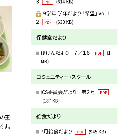
３
(614 KB)
PDF
９学年 学年だより 「希望」 Vol.１
２
(633 KB)
PDF
保健室だより
ほけんだより ７／１６
(1
PDF
MB)
コミュニティー・スクール
iCS委員会だより 第２号
PDF
(187 KB)
給食だより
鉄の王
です。
7月給食だより
(945 KB)
PDF