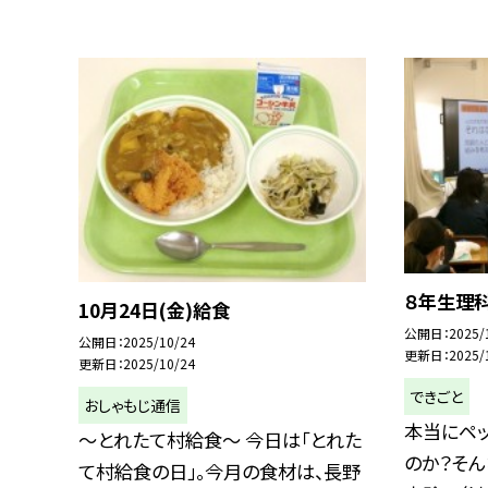
８年生理
10月24日(金)給食
公開日
2025/
公開日
2025/10/24
更新日
2025/
更新日
2025/10/24
できごと
おしゃもじ通信
本当にペ
～とれたて村給食～ 今日は「とれた
のか？そん
て村給食の日」。今月の食材は、長野