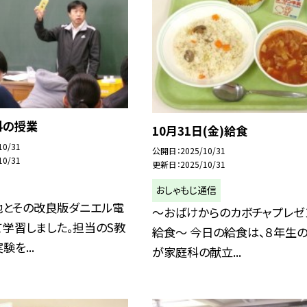
科の授業
10月31日(金)給食
10/31
公開日
2025/10/31
10/31
更新日
2025/10/31
おしゃもじ通信
池とその改良版ダニエル電
～おばけからのカボチャプレゼ
学習しました。担当のS教
給食～ 今日の給食は、８年生
を...
が家庭科の献立...