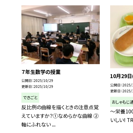
７年生数学の授業
10月29日
公開日
2025/10/29
公開日
2025/
更新日
2025/10/29
更新日
2025/
できごと
おしゃもじ
反比例の曲線を描くときの注意点覚
～栄養10
えていますか？①なめらかな曲線 ②
いしい! TRI
軸にふれない ...