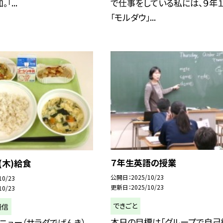
「...
で仕事をしている私には、９年
「モルダウ」...
７年生英語の授業
(木)給食
公開日
2025/10/23
10/23
更新日
2025/10/23
10/23
できごと
通信
本日の目標は「グループで自己
ニュー（サラダでげんき）