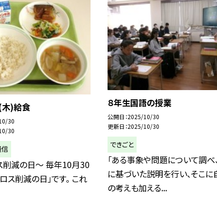
８年生国語の授業
(木)給食
公開日
2025/10/30
10/30
更新日
2025/10/30
10/30
できごと
通信
「ある事象や問題について調べ
削減の日～ 毎年10月30
に基づいた説明を行い、そこに
ロス削減の日」です。 これ
の考えも加える...