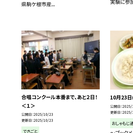
実験に参加。
県駒ケ根市産...
合唱コンクール本番まで、あと２日！
10月23日
＜１＞
公開日
2025/
更新日
2025/
公開日
2025/10/23
更新日
2025/10/23
おしゃもじ
できごと
～ブックメ