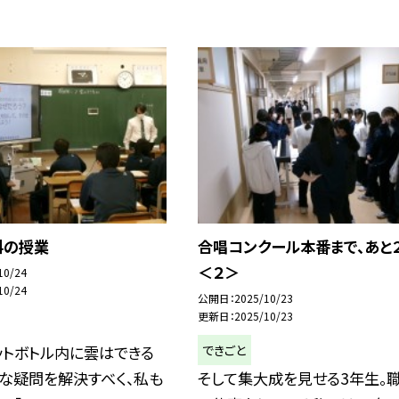
科の授業
合唱コンクール本番まで、あと２
＜２＞
10/24
10/24
公開日
2025/10/23
更新日
2025/10/23
できごと
ットボトル内に雲はできる
な疑問を解決すべく、私も
そして集大成を見せる3年生。