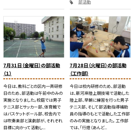
部活動
7月31日（金曜日）の部活動
7月28日（火曜日）の部活動
（１）
（工作部）
今日は、教科ごとの区内一斉研修
今日は校内研修のため、部活動
日のため、部活動は午前中のみの
は、新河岸陸上競技場で活動した
実施となりました。校庭では男子
陸上部、早朝に練習を行った男子
テニス部とサッカー部、体育館で
テニス部、そして部活動指導補助
はバスケットボール部、校舎内で
員の指導のもとで活動した工作部
は吹奏楽部と演劇部が、それぞれ
のみの実施となりました。 工作部
目標に向かって活動し...
では、「行燈（あんど...