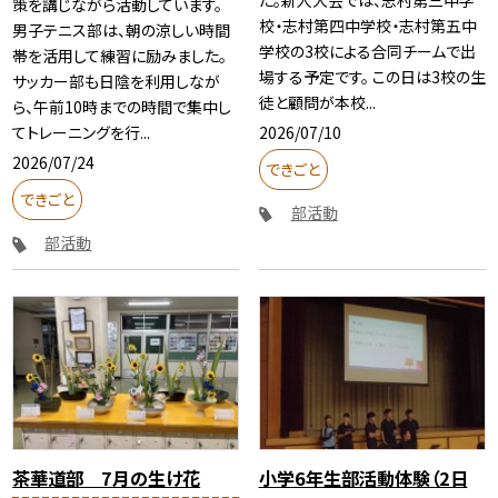
た。新人大会では、志村第三中学
策を講じながら活動しています。
校・志村第四中学校・志村第五中
男子テニス部は、朝の涼しい時間
学校の3校による合同チームで出
帯を活用して練習に励みました。
場する予定です。 この日は3校の生
サッカー部も日陰を利用しなが
徒と顧問が本校...
ら、午前10時までの時間で集中し
2026/07/10
てトレーニングを行...
2026/07/24
できごと
できごと
部活動
部活動
茶華道部 7月の生け花
小学6年生部活動体験（2日