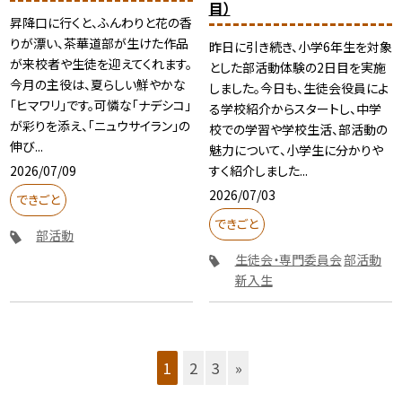
目）
昇降口に行くと、ふんわりと花の香
りが漂い、茶華道部が生けた作品
昨日に引き続き、小学6年生を対象
が来校者や生徒を迎えてくれます。
とした部活動体験の2日目を実施
今月の主役は、夏らしい鮮やかな
しました。今日も、生徒会役員によ
「ヒマワリ」です。可憐な「ナデシコ」
る学校紹介からスタートし、中学
が彩りを添え、「ニュウサイラン」の
校での学習や学校生活、部活動の
伸び...
魅力について、小学生に分かりや
2026/07/09
すく紹介しました...
2026/07/03
できごと
できごと
部活動
生徒会・専門委員会
部活動
新入生
1
2
3
»