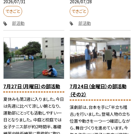
2026/07/31
2026/07/28
できごと
できごと
部活動
部活動
7月27日（月曜日）の部活動
7月24日（金曜日）の部活動
（その2）
夏休みも第2週に入りました。今日
は先週に比べて涼しい朝となり、
演劇部は、台本を手に「半立ち稽
運動部にとっても活動しやすい一
古」を行いました。登場人物の立ち
日となりました。 中庭と校庭では
位置や動きを一つ一つ確認しなが
女子テニス部が約2時間半、基礎
ら、舞台づくりを進めています。今
練習や技術練習に意欲的に取り