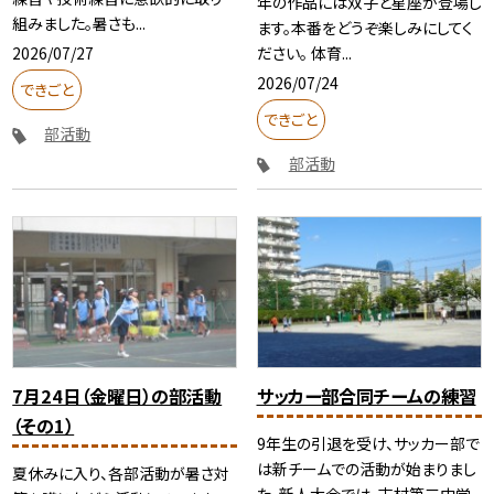
年の作品には双子と星座が登場し
組みました。暑さも...
ます。本番をどうぞ楽しみにしてく
2026/07/27
ださい。 体育...
2026/07/24
できごと
できごと
部活動
部活動
7月24日（金曜日）の部活動
サッカー部合同チームの練習
（その1）
9年生の引退を受け、サッカー部で
は新チームでの活動が始まりまし
夏休みに入り、各部活動が暑さ対