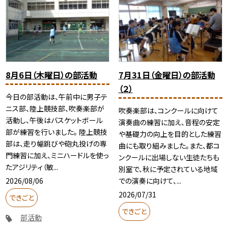
8月6日（木曜日）の部活動
7月31日（金曜日）の部活動
（２）
今日の部活動は、午前中に男子テ
ニス部、陸上競技部、吹奏楽部が
吹奏楽部は、コンクールに向けて
活動し、午後はバスケットボール
演奏曲の練習に加え、音程の安定
部が練習を行いました。 陸上競技
や基礎力の向上を目的とした練習
部は、走り幅跳びや砲丸投げの専
曲にも取り組みました。また、都コ
門練習に加え、ミニハードルを使っ
ンクールに出場しない生徒たちも
たアジリティ（敏...
別室で、秋に予定されている地域
2026/08/06
での演奏に向けて、...
2026/07/31
できごと
できごと
部活動