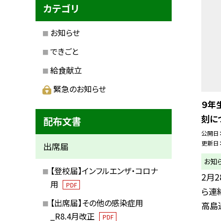
カテゴリ
お知らせ
できごと
給食献立
緊急のお知らせ
９年
刻に
配布文書
公開日
更新日
出席届
お知
【登校届】インフルエンザ・コロナ
2月
用
PDF
ら連
【出席届】その他の感染症用
高島通
_R8.4月改正
PDF