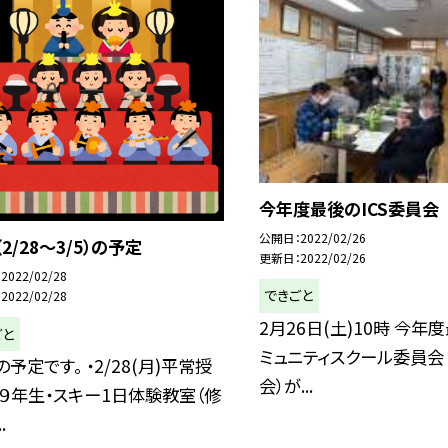
今年度最後のICS委員会
公開日
2022/02/26
2/28〜3/5）の予定
更新日
2022/02/26
2022/02/28
できごと
2022/02/28
2月26日(土)10時 今年
ごと
ミュニティスクール委員会（
予定です。 ・2/28(月)平常授
会）が...
※９年生・スキー1日体験教室（修
.