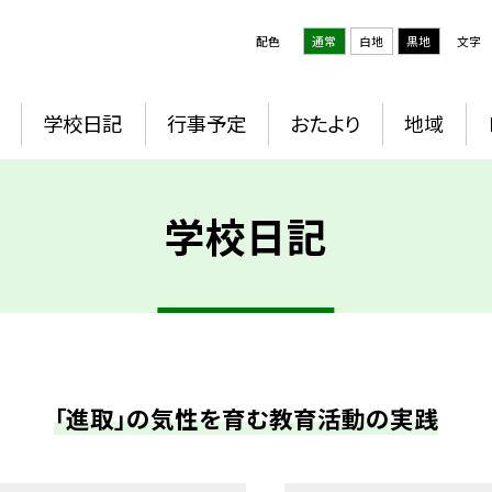
配色
通常
白地
黒地
文字
学校日記
行事予定
おたより
地域
学校日記
「進取」の気性を育む教育活動の実践