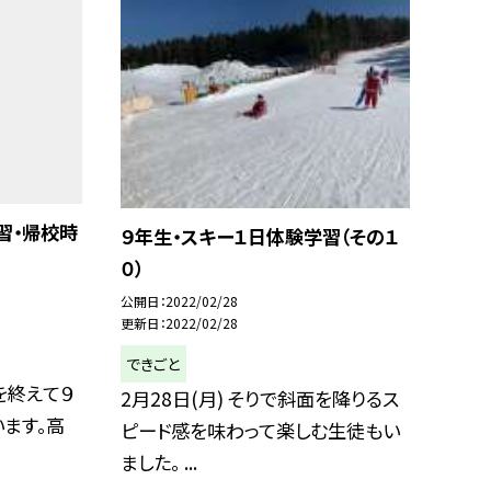
習・帰校時
９年生・スキー１日体験学習（その１
０）
公開日
2022/02/28
更新日
2022/02/28
できごと
室を終えて９
2月28日(月) そりで斜面を降りるス
ます。高
ピード感を味わって楽しむ生徒もい
ました。 ...