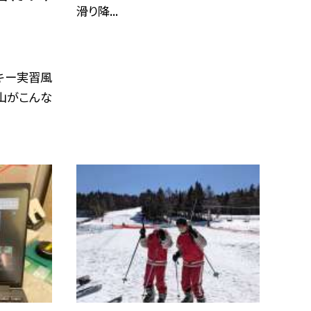
滑り降...
スキー実習風
士山がこんな