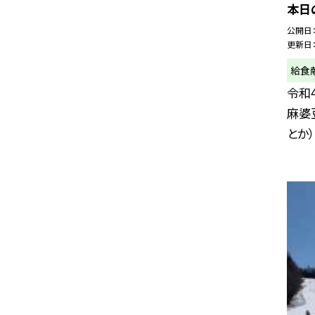
本日
公開日
更新日
給食
令和
麻婆
とか）.