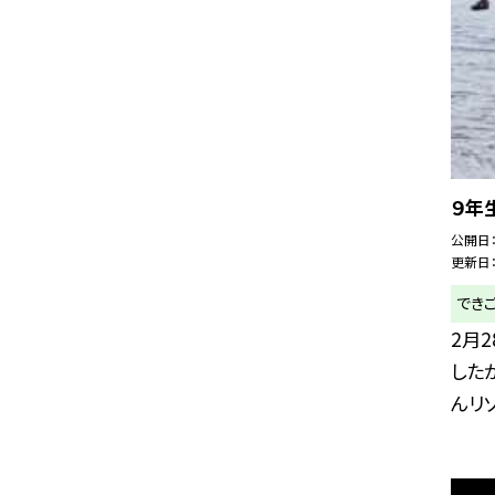
９年
公開日
更新日
でき
2月
した
んリゾ