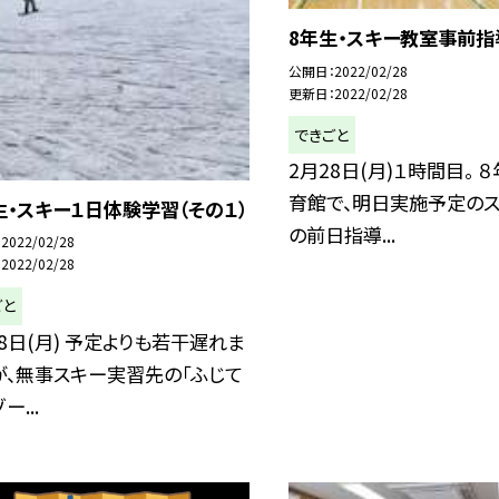
8年生・スキー教室事前指
公開日
2022/02/28
更新日
2022/02/28
できごと
2月28日(月)１時間目。 
育館で、明日実施予定の
生・スキー１日体験学習（その１）
の前日指導...
2022/02/28
2022/02/28
ごと
28日(月) 予定よりも若干遅れま
が、無事スキー実習先の「ふじて
ー...