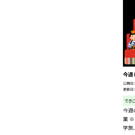
今週（
公開日
更新日
でき
今週の
業 
学旅..