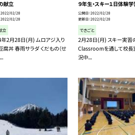
の献立
９年生・スキー１日体験学
2022/02/28
公開日
2022/02/28
2022/02/28
更新日
2022/02/28
献立
できごと
4年2月28日(月) ムロアジ入り
2月28日(月) スキー実習
豆腐丼 春雨サラダ くだもの（せ
Classroomを通して校
..
況中...