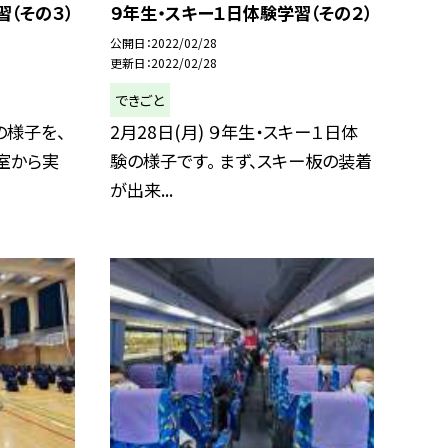
習（その３）
９年生・スキー１日体験学習（その２）
公開日
2022/02/28
更新日
2022/02/28
できごと
の様子を、
2月28日(月) ９年生・スキー１日体
長室から実
験の様子です。 まず、スキー板の装着
が出来...