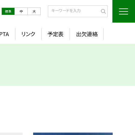
標準
中
大
PTA
リンク
予定表
出欠連絡