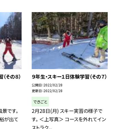
習（その８）
９年生・スキー１日体験学習（その７）
公開日
2022/02/28
更新日
2022/02/28
できごと
風景です。
2月28日(月) スキー実習の様子で
余裕が出て
す。 ＜上写真＞ コースを外れてイン
ストラク...