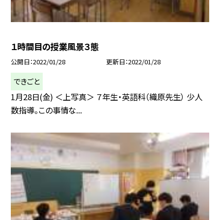
１時間目の授業風景３態
公開日
2022/01/28
更新日
2022/01/28
できごと
1月28日(金) ＜上写真＞ ７年生・英語科（織原先生） 少人
数指導。この事情な...