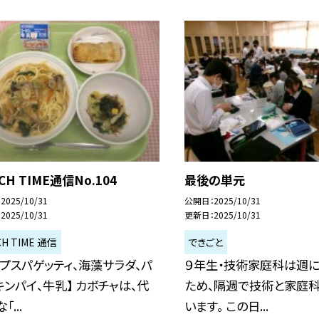
CH TIME通信No.104
最後の単元
2025/10/31
公開日
2025/10/31
2025/10/31
更新日
2025/10/31
CH TIME 通信
できごと
ープスパゲッティ、海藻サラダ、パ
９年生・技術家庭科は週
キンパイ、牛乳】 カボチャは、代
ため、隔週で技術と家庭
「...
います。 この日...