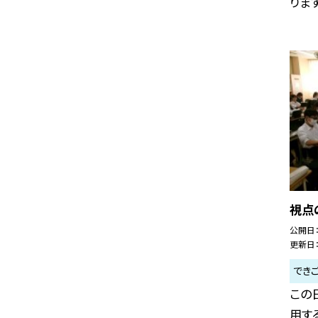
ります
視点
公開日
更新日
でき
この
用す