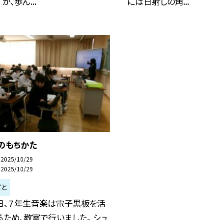
が、歩ん...
には日射しの角...
のもちかた
2025/10/29
2025/10/29
ごと
日、７年生音楽は電子黒板を活
るため、教室で行いました。 シュ