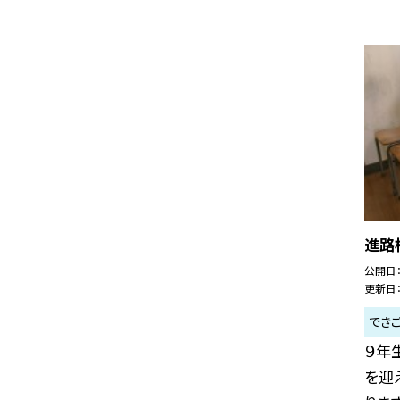
進路
公開日
更新日
でき
９年
を迎