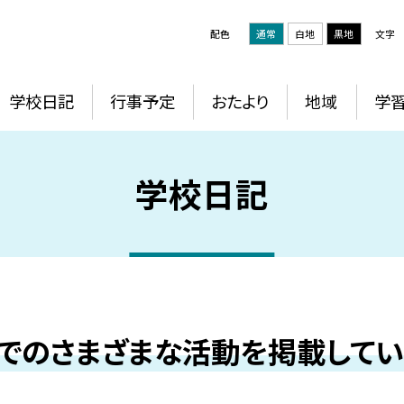
配色
通常
白地
黒地
文字
学校日記
行事予定
おたより
地域
学
学校日記
でのさまざまな活動を掲載してい