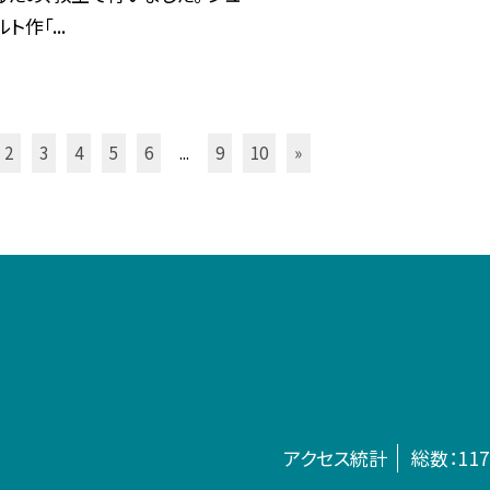
ト作「...
2
3
4
5
6
...
9
10
»
アクセス統計
総数：
117