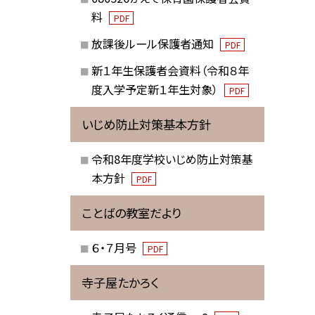
料
PDF
放課後ルール保護者通知
PDF
新１年生保護者会資料（令和８年
度入学予定新１年生対象）
PDF
いじめ防止対策基本方針
令和8年度学校いじめ防止対策基
本方針
PDF
ことばの教室だより
６・７月号
PDF
寺子屋たかろく