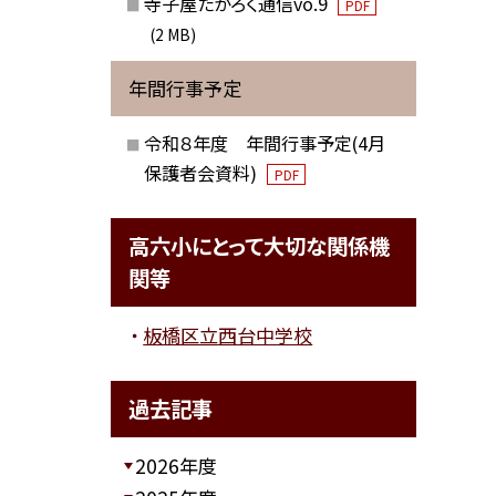
寺子屋たかろく通信vo.9
PDF
(2 MB)
年間行事予定
令和８年度 年間行事予定(4月
保護者会資料)
PDF
高六小にとって大切な関係機
関等
板橋区立西台中学校
過去記事
2026年度