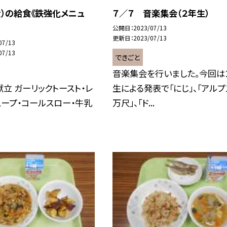
金）の給食《鉄強化メニュ
７／７ 音楽集会（２年生）
公開日
2023/07/13
更新日
2023/07/13
07/13
07/13
できごと
音楽集会を行いました。今回は
立 ガーリックトースト・レ
生による発表で「にじ」、「アル
ープ・コールスロー・牛乳
万尺」、「ド...