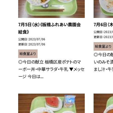
7月5日（水）《板橋ふれあい農園会
7月6日（
給食》
公開日
2023/
更新日
2023/
公開日
2023/07/06
更新日
2023/07/06
給食室より
給食室より
◎今日の献
◎今日の献立 板橋区産ポテトのマ
いのみそ
ーボー丼・中華サラダ・牛乳 ▼メッセ
まし汁・牛乳
ージ 今日は...