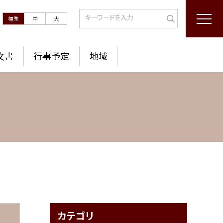
標準
中
大
文書
行事予定
地域
カテゴリ