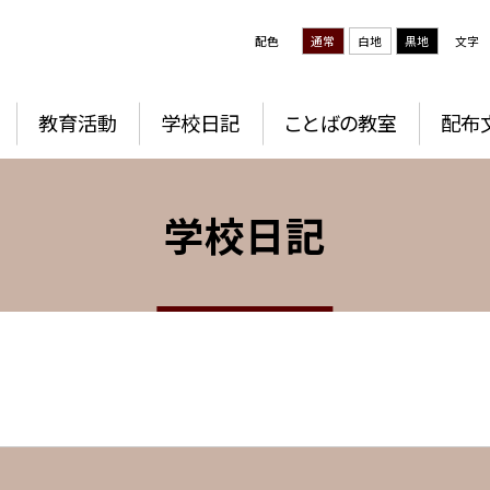
配色
通常
白地
黒地
文字
教育活動
学校日記
ことばの教室
配布
学校日記