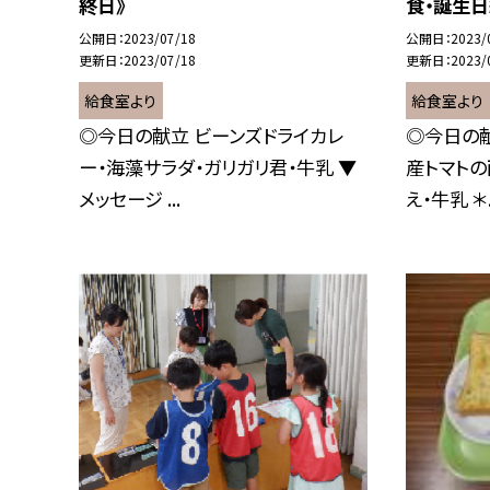
終日》
食・誕生日
公開日
2023/07/18
公開日
2023/
更新日
2023/07/18
更新日
2023/
給食室より
給食室より
◎今日の献立 ビーンズドライカレ
◎今日の
ー・海藻サラダ・ガリガリ君・牛乳 ▼
産トマトの
メッセージ ...
え・牛乳 ＊.