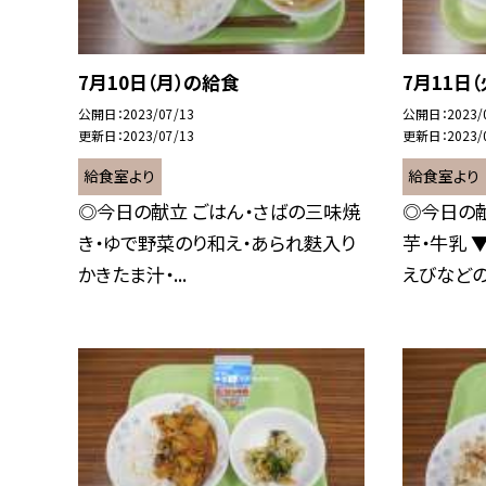
7月10日（月）の給食
7月11日
公開日
2023/07/13
公開日
2023/
更新日
2023/07/13
更新日
2023/
給食室より
給食室より
◎今日の献立 ごはん・さばの三味焼
◎今日の献
き・ゆで野菜のり和え・あられ麩入り
芋・牛乳 
かきたま汁・...
えびなどの.