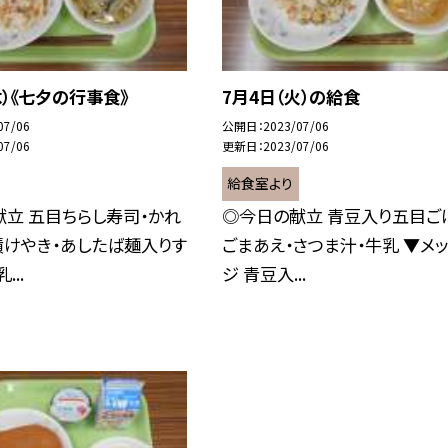
木）《七夕の行事食》
7月4日（火）の給食
07/06
公開日
2023/07/06
07/06
更新日
2023/07/06
給食室より
立 五目ちらし寿司・かれ
◎今日の献立 青豆入り五目ご
漬けやき・あしたば麺入りす
ごまあえ・さつま汁・牛乳 ▼メ
...
ジ 青豆入...