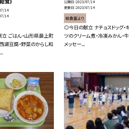
給食》
公開日
2023/07/14
更新日
2023/07/14
07/14
07/14
給食室より
◎今日の献立 ナチョスドッグ・
献立 ごはん・山形県最上町
ツのクリーム煮・冷凍みかん・牛
西湖豆腐・野菜のからし和
メッセー...
..