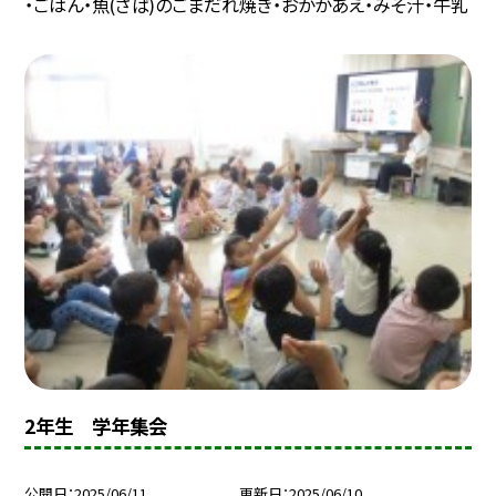
・ごはん・魚(さば)のごまだれ焼き・おかかあえ・みそ汁・牛乳
2年生 学年集会
公開日
2025/06/11
更新日
2025/06/10