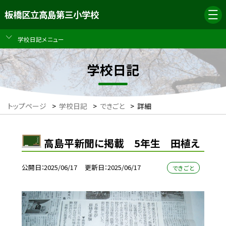
板橋区立高島第三小学校
学校日記メニュー
学校日記
トップページ
>
学校日記
>
できごと
>
詳細
高島平新聞に掲載 5年生 田植え
公開日
2025/06/17
更新日
2025/06/17
できごと