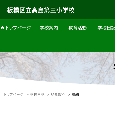
板橋区立高島第三小学校
トップページ
学校案内
教育活動
学校日
トップページ
>
学校日記
>
給食献立
>
詳細