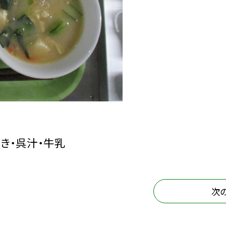
き・呉汁・牛乳
次