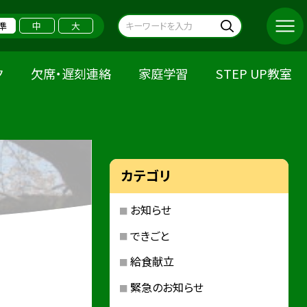
準
中
大
ク
欠席・遅刻連絡
家庭学習
STEP UP教室
カテゴリ
お知らせ
できごと
給食献立
緊急のお知らせ