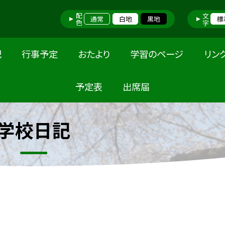
配色
文字
通常
白地
黒地
標
記
行事予定
おたより
学習のページ
リン
予定表
出席届
学校日記