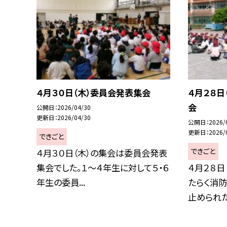
４月３０日（木）委員会発表集会
４月２８日
会
公開日
2026/04/30
更新日
2026/04/30
公開日
2026/
更新日
2026/
できごと
できごと
４月３０日（木）の集会は委員会発表
集会でした。１～４年生に対して５・６
４月２８日
年生の委員...
たらく消防
止められた.