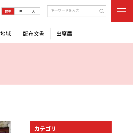
標準
中
大
地域
配布文書
出席届
カテゴリ