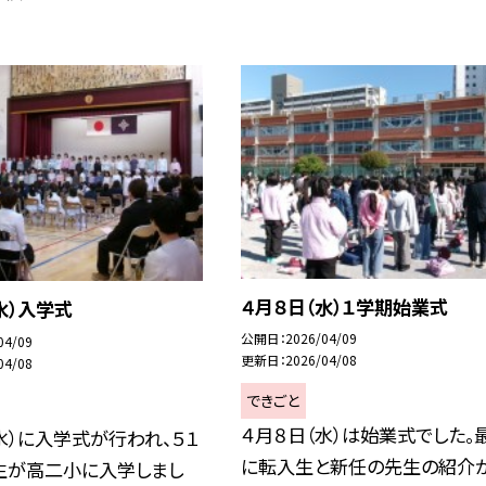
４月８日（水）１学期始業式
水）入学式
公開日
2026/04/09
04/09
更新日
2026/04/08
04/08
できごと
４月８日（水）は始業式でした。
水）に入学式が行われ、５１
に転入生と新任の先生の紹介
生が高二小に入学しまし