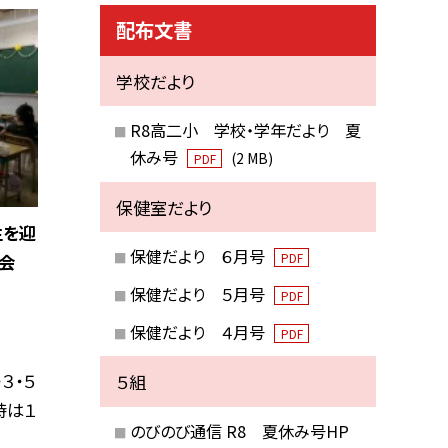
配布文書
学校だより
R8高二小 学校・学年だより 夏
休み号
(2 MB)
PDF
保健室だより
生を迎
保健だより ６月号
会
PDF
保健だより ５月号
PDF
保健だより ４月号
PDF
３・５
５組
時は１
のびのび通信 R8 夏休み号HP