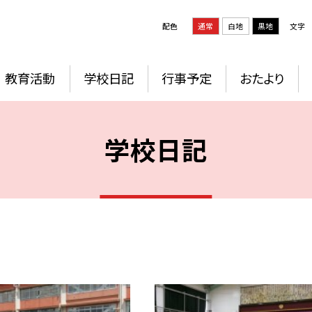
配色
通常
白地
黒地
文字
教育活動
学校日記
行事予定
おたより
学校日記