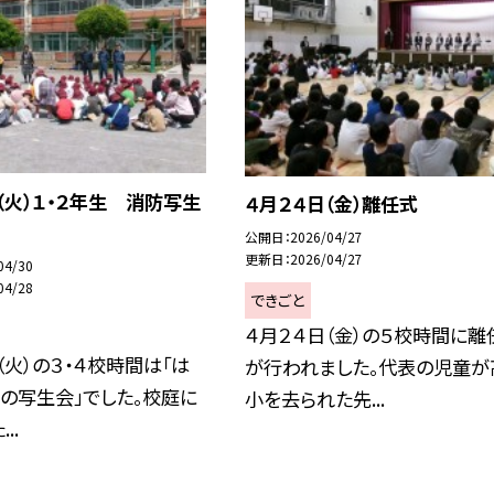
（火）１・２年生 消防写生
４月２４日（金）離任式
公開日
2026/04/27
更新日
2026/04/27
04/30
04/28
できごと
４月２４日（金）の５校時間に離
（火）の３・４校時間は「は
が行われました。代表の児童が
の写生会」でした。校庭に
小を去られた先...
..