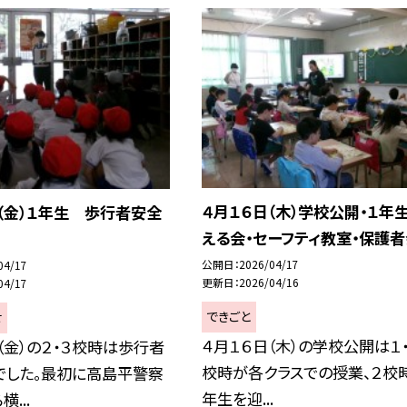
４月１６日（木）学校公開・１年
（金）１年生 歩行者安全
える会・セーフティ教室・保護者
公開日
2026/04/17
04/17
更新日
2026/04/16
04/17
できごと
せ
４月１６日（木）の学校公開は１・
（金）の２・３校時は歩行者
校時が各クラスでの授業、２校
でした。最初に高島平警察
年生を迎...
...