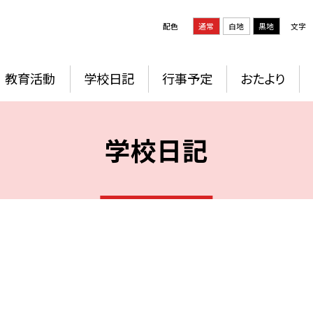
配色
通常
白地
黒地
文字
教育活動
学校日記
行事予定
おたより
学校日記