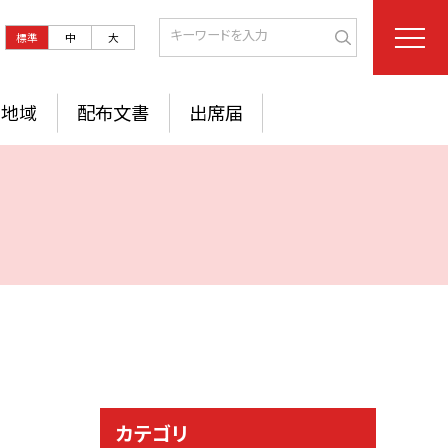
標準
中
大
地域
配布文書
出席届
カテゴリ