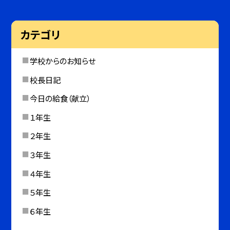
カテゴリ
学校からのお知らせ
校長日記
今日の給食（献立）
１年生
２年生
３年生
４年生
５年生
６年生