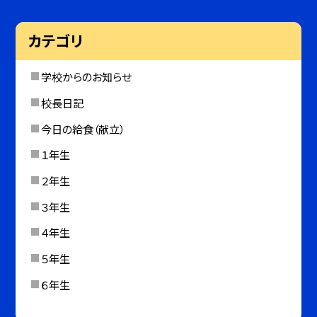
カテゴリ
学校からのお知らせ
校長日記
今日の給食（献立）
１年生
２年生
３年生
４年生
５年生
６年生