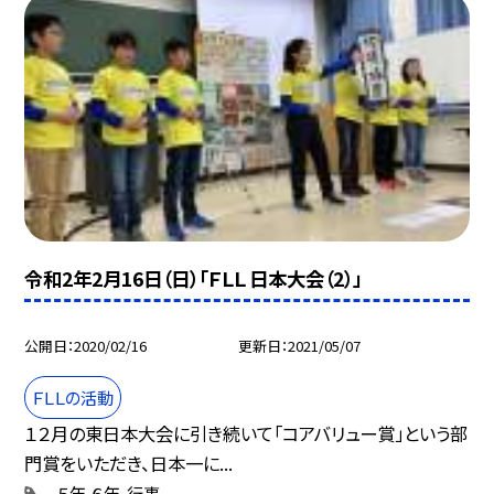
令和2年2月16日（日）「ＦＬＬ 日本大会（2）」
公開日
2020/02/16
更新日
2021/05/07
ＦＬＬの活動
１２月の東日本大会に引き続いて「コアバリュー賞」という部
門賞をいただき、日本一に...
５年
６年
行事