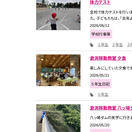
体力テスト
全校で体力テストを行いま
た。 子どもたちは、「去年よ
2026/06/12
学校行事等
１年生
２年生
３
倉渕移動教室 夕食
楽しみにしていた夕食です
2026/05/21
５年生日記
５年生
倉渕移動教室 八ッ場
八ッ場ダムの見学に行きま
2026/05/20