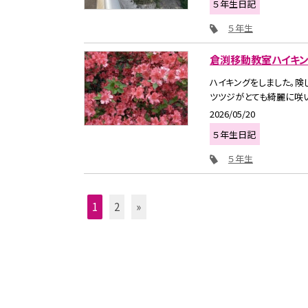
５年生日記
５年生
倉渕移動教室ハイキ
ハイキングをしました。険
ツツジがとても綺麗に咲い
2026/05/20
５年生日記
５年生
1
2
»