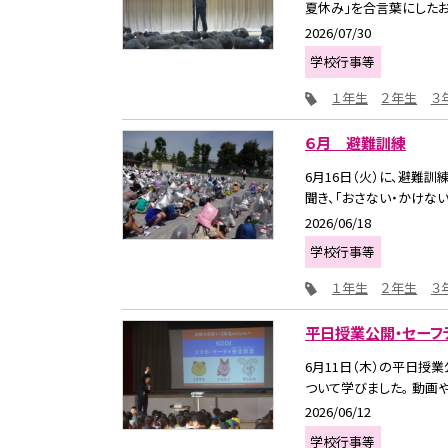
夏休み」を合言葉にしたお話
2026/07/30
学校行事等
１年生
２年生
３
６月 避難訓練
6月16日（火）に、避難
聞き、「おさない・かけない・
2026/06/18
学校行事等
１年生
２年生
３
平日授業公開・セーフ
6月11日（木）の平日授
ついて学びました。 動画や
2026/06/12
学校行事等