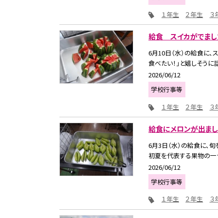
１年生
２年生
３
給食 スイカがでまし
6月10日（水）の給食に
食べたい！」と嬉しそうに話
2026/06/12
学校行事等
１年生
２年生
３
給食にメロンが出まし
6月3日（水）の給食に、
初夏を代表する果物の一つで
2026/06/12
学校行事等
１年生
２年生
３