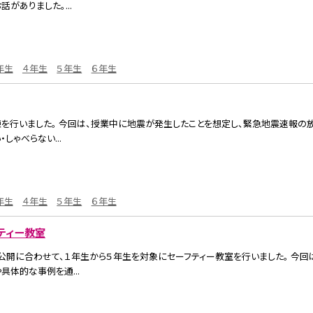
がありました。...
年生
４年生
５年生
６年生
訓練を行いました。 今回は、授業中に地震が発生したことを想定し、緊急地震速報の
しゃべらない...
年生
４年生
５年生
６年生
ティー教室
業公開に合わせて、１年生から５年生を対象にセーフティー教室を行いました。 今回
具体的な事例を通...