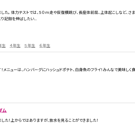
した。 体力テストでは、５０ｍ走や反復横跳び、長座体前屈、上体起こしなど、
り記録を伸ばしたい...
年生
４年生
５年生
６年生
！メニューは、ハンバーグにハッシュドポテト、白身魚のフライ！みんなで美味しく食
ダム
した！上からではありますが、放水を見ることができました！