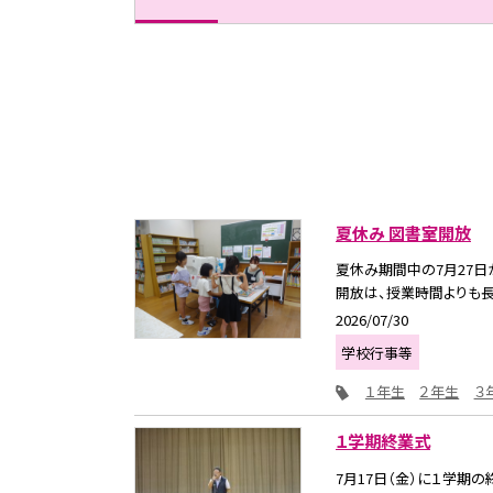
夏休み 図書室開放
夏休み期間中の7月27日
開放は、授業時間よりも長く
2026/07/30
学校行事等
１年生
２年生
３
１学期終業式
7月17日（金）に１学期