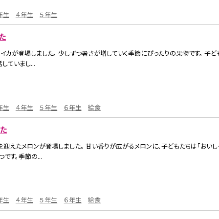
年生
４年生
５年生
た
、スイカが登場しました。 少しずつ暑さが増していく季節にぴったりの果物です。 子ど
していまし...
年生
４年生
５年生
６年生
給食
た
旬を迎えたメロンが登場しました。 甘い香りが広がるメロンに、子どもたちは「おいしそ
す。季節の...
年生
４年生
５年生
６年生
給食