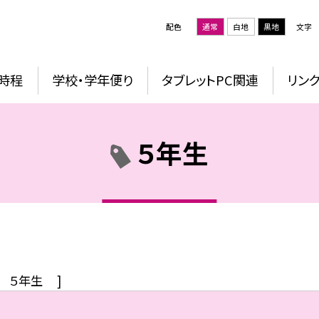
配色
通常
白地
黒地
文字
時程
学校・学年便り
タブレットPC関連
リン
５年生
５年生
]