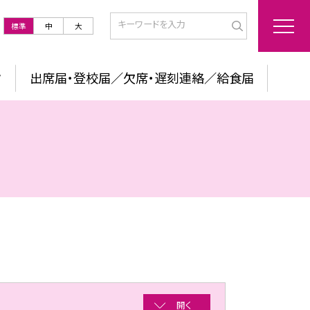
標準
中
大
ク
出席届・登校届／欠席・遅刻連絡／給食届
開く