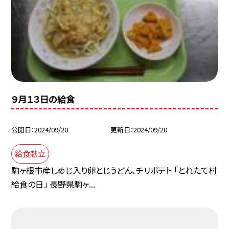
９月１３日の給食
公開日
2024/09/20
更新日
2024/09/20
給食献立
駒ヶ根市産しめじ入り卵とじうどん、チリポテト 「とれたて村
給食の日」 長野県駒ヶ...