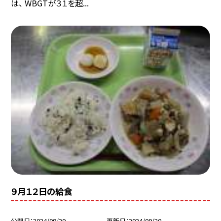
は、 WBGTが３１を超...
９月１２日の給食
公開日
2024/09/20
更新日
2024/09/20