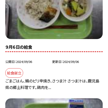
９月６日の給食
公開日
2024/09/06
更新日
2024/09/06
給食献立
ごまごはん、鯖のピリ辛焼き、さつま汁 さつま汁は、鹿児島
県の郷土料理です。鶏肉を...