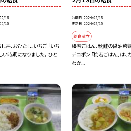
日の給食
２月１３日の給食
02/15
公開日
2024/02/15
02/15
更新日
2024/02/15
給食献立
し丼、おひたし、いちご 「いち
梅若ごはん、秋鮭の醤油麹焼
しい時期になりました。 ひと
デコポン 「梅若ごはん」は、
わか...