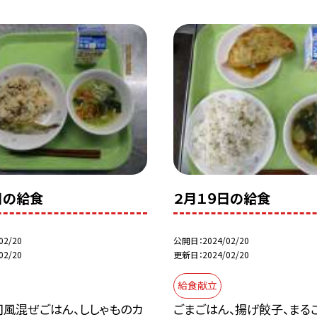
日の給食
２月１９日の給食
02/20
公開日
2024/02/20
02/20
更新日
2024/02/20
給食献立
司風混ぜごはん、ししゃものカ
ごまごはん、揚げ餃子、まる