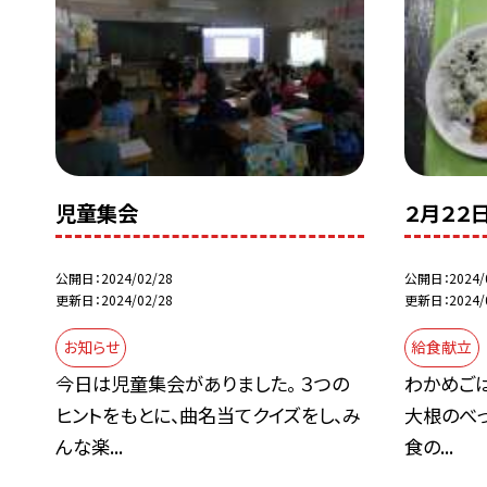
児童集会
２月２２
公開日
2024/02/28
公開日
2024/
更新日
2024/02/28
更新日
2024/
お知らせ
給食献立
今日は児童集会がありました。 ３つの
わかめごは
ヒントをもとに、曲名当てクイズをし、み
大根のべっ
んな楽...
食の...