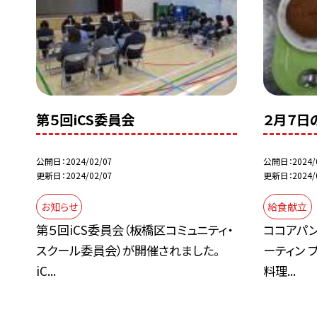
第５回iCS委員会
２月７日
公開日
2024/02/07
公開日
2024/
更新日
2024/02/07
更新日
2024/
お知らせ
給食献立
第５回iCS委員会（板橋区コミュニティ・
ココアパン
スクール委員会）が開催されました。
ーティン 
iC...
料理...