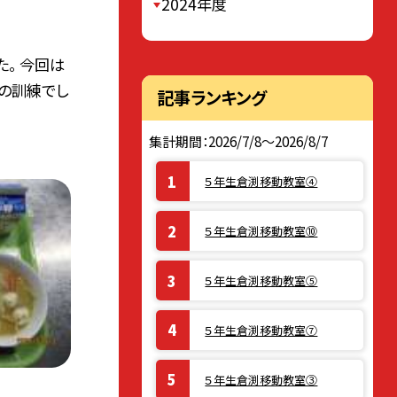
2024年度
。 今回は
の訓練でし
記事ランキング
集計期間：2026/7/8～2026/8/7
５年生倉渕移動教室④
５年生倉渕移動教室⑩
５年生倉渕移動教室⑤
５年生倉渕移動教室⑦
５年生倉渕移動教室③