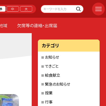
準
中
大
地域
欠席等の連絡・出席届
カテゴリ
お知らせ
できごと
給食献立
緊急のお知らせ
授業
行事