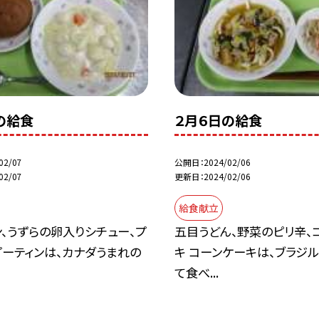
の給食
２月６日の給食
02/07
公開日
2024/02/06
02/07
更新日
2024/02/06
給食献立
、うずらの卵入りシチュー、プ
五目うどん、野菜のピリ辛、
プーティンは、カナダうまれの
キ コーンケーキは、ブラジ
て食べ...