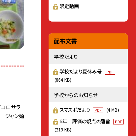
限定動画
配布文書
学校だより
学校だより夏休み号
PDF
(864 KB)
学校からのお知らせ
イコロサラ
スマスポだより
(4 MB)
PDF
ャージャン麺
6年 評価の観点の趣旨
PDF
(219 KB)