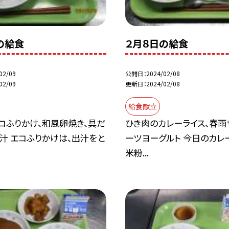
の給食
２月８日の給食
02/09
公開日
2024/02/08
02/09
更新日
2024/02/08
給食献立
コふりかけ、和風卵焼き、具だ
ひき肉のカレーライス、春雨
汁 エコふりかけは、出汁をと
ーツヨーグルト 今日のカレ
米粉...