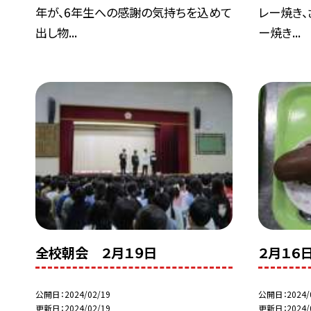
年が、6年生への感謝の気持ちを込めて
レー焼き、
出し物...
ー焼き...
全校朝会 ２月１９日
２月１６
公開日
2024/02/19
公開日
2024/
更新日
2024/02/19
更新日
2024/