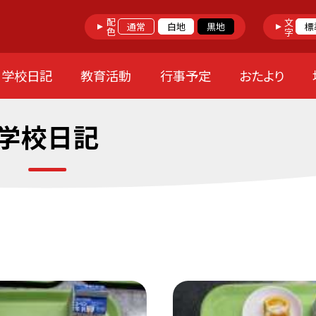
配色
文字
通常
白地
黒地
標
学校日記
教育活動
行事予定
おたより
学校日記