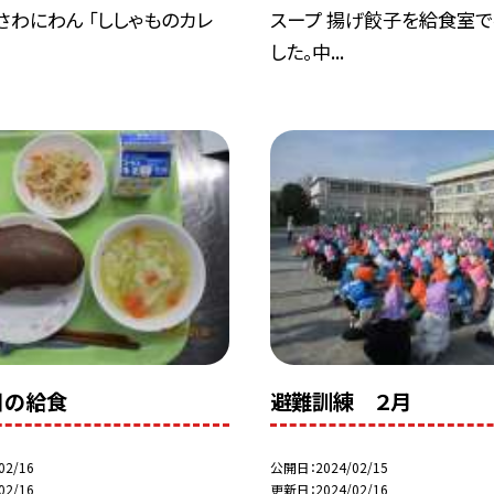
さわにわん 「ししゃものカレ
スープ 揚げ餃子を給食室で
した。中...
日の給食
避難訓練 ２月
02/16
公開日
2024/02/15
02/16
更新日
2024/02/16