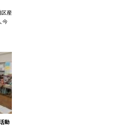
橋区産
、今
活動