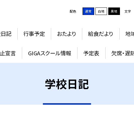
配色
通常
白地
黒地
文字
校日記
行事予定
おたより
給食だより
地
止宣言
GIGAスクール情報
予定表
欠席・遅
学校日記