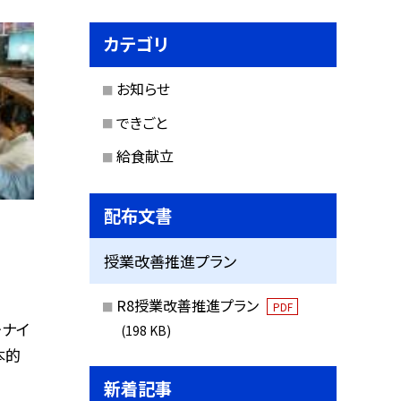
カテゴリ
お知らせ
できごと
給食献立
配布文書
！
授業改善推進プラン
R8授業改善推進プラン
PDF
ーナイ
(198 KB)
本的
新着記事