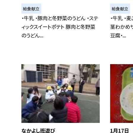
給食献立
給食献立
・牛乳 ・豚肉と冬野菜のうどん ・ステ
・牛乳 ・
ィックスイートポテト 豚肉と冬野菜
茎わかめサ
のうどん...
豆腐・...
なかよし班遊び
1月17日