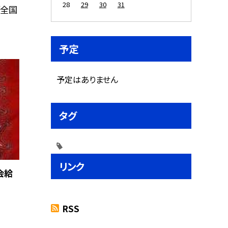
28
29
30
31
「全国
予定
予定はありません
タグ
リンク
会給
RSS