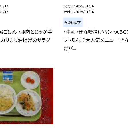
01/17
公開日
2025/01/16
01/17
更新日
2025/01/16
給食献立
七穀ごはん ・豚肉とじゃが芋
・牛乳 ・きな粉揚げパン ・ＡＢ
・カリカリ油揚げのサラダ
プ ・りんご 大人気メニュー「き
げパ...