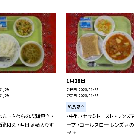
1月28日
01/29
公開日
2025/01/28
01/29
更新日
2025/01/28
給食献立
はん ・さわらの塩麹焼き ・
・牛乳 ・セサミトースト ・レンズ
酢和え ・明日葉麺入りす
ープ ・コールスロー レンズ豆
プは...