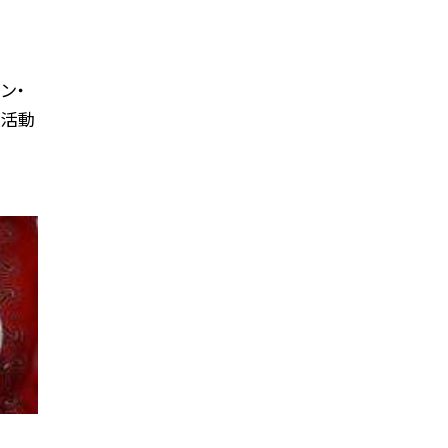
ン・
級活動