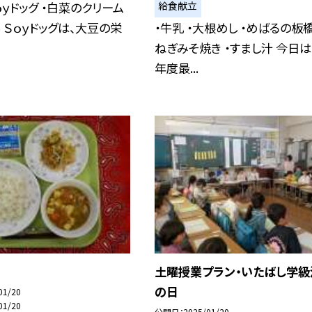
給食献立
ｏｙドッグ ・白菜のクリーム
ん Ｓｏｙドッグは、大豆の栄
・牛乳 ・大根めし ・めばるの板
ねぎみそ焼き ・すまし汁 今日は
年度最...
土曜授業プラン・いたばし学級
の日
01/20
01/20
公開日
2025/01/20