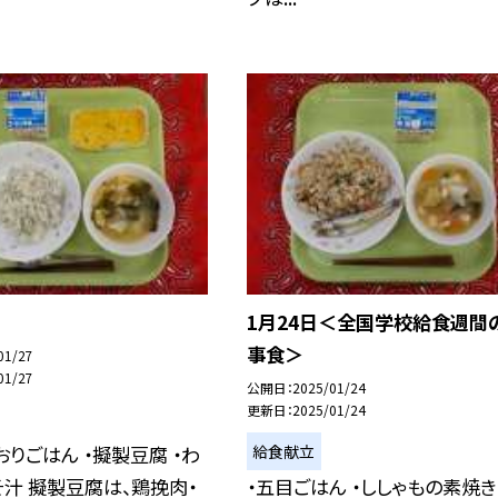
1月24日＜全国学校給食週間
事食＞
01/27
01/27
公開日
2025/01/24
更新日
2025/01/24
給食献立
かおりごはん ・擬製豆腐 ・わ
汁 擬製豆腐は、鶏挽肉・
・五目ごはん ・ししゃもの素焼き