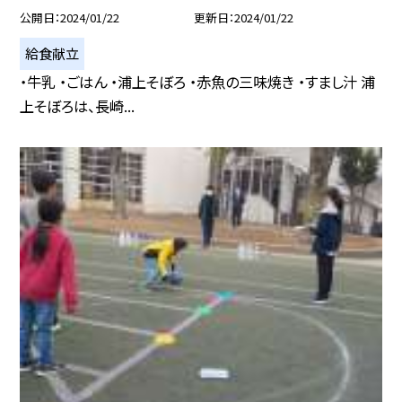
公開日
2024/01/22
更新日
2024/01/22
給食献立
・牛乳 ・ごはん ・浦上そぼろ ・赤魚の三味焼き ・すまし汁 浦
上そぼろは、長崎...