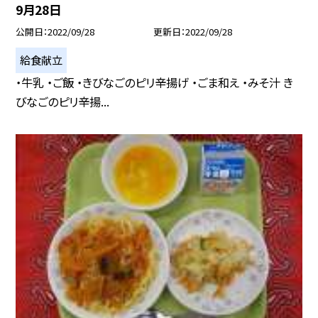
9月28日
公開日
2022/09/28
更新日
2022/09/28
給食献立
・牛乳 ・ご飯 ・きびなごのピリ辛揚げ ・ごま和え ・みそ汁 き
びなごのピリ辛揚...