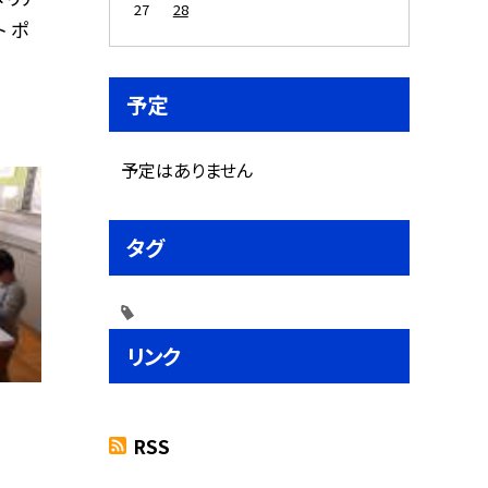
27
28
 ポ
予定
予定はありません
タグ
リンク
RSS