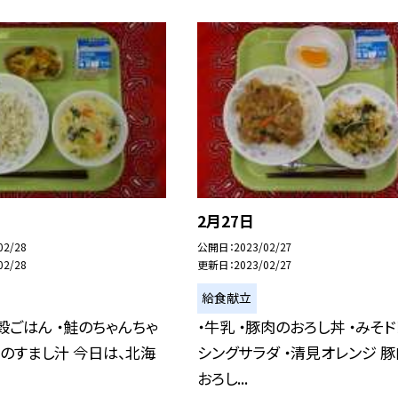
2月27日
02/28
公開日
2023/02/27
02/28
更新日
2023/02/27
給食献立
七穀ごはん ・鮭のちゃんちゃ
・牛乳 ・豚肉のおろし丼 ・みそド
卵のすまし汁 今日は、北海
シングサラダ ・清見オレンジ 
おろし...