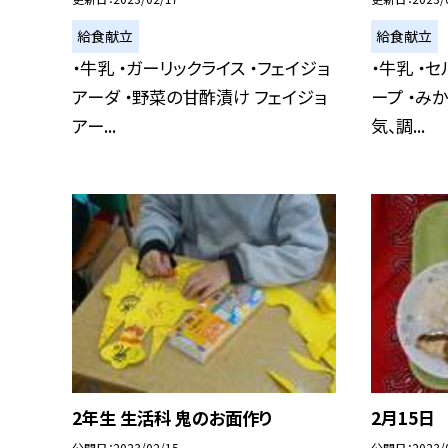
給食献立
給食献立
・牛乳 ・ガーリックライス ・フェイジョ
・牛乳 ・
アーダ ・野菜の甘酢漬け フェイジョ
ープ ・み
アー...
気、調...
2年生 生活科 鬼のお面作り
2月15日
公開日
2023/02/15
公開日
2023/