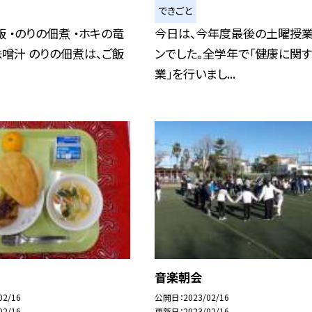
できごと
飯 ・のりの佃煮 ・ホキの竜
今日は、今年度最後の土曜授
味噌汁 のりの佃煮は、ご飯
ンでした。全学年で「健康に関
業」を行いまし...
音楽朝会
02/16
公開日
2023/02/16
02/16
更新日
2023/02/16