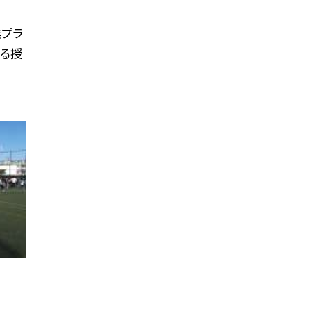
業プラ
する授