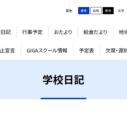
配色
通常
白地
黒地
文字
校日記
行事予定
おたより
給食だより
地
止宣言
GIGAスクール情報
予定表
欠席・遅
学校日記