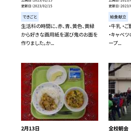
更新日
2023/02/15
更新日
2023/
できごと
給食献立
生活科の時間に、赤、青、黄色、黄緑
・牛乳 ・
から好きな画用紙を選び鬼のお面を
・キャベツ
作りました。か...
ープ...
2月13日
全校朝会