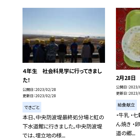
４年生 社会科見学に行ってきまし
2月28日
た！
公開日
2023/
公開日
2023/02/28
更新日
2023/
更新日
2023/02/28
給食献立
できごと
・牛乳 ・
本日、中央防波堤最終処分場と虹の
ん焼き ・
下水道館に行きました。中央防波堤
道の郷...
では、埋立地の様...