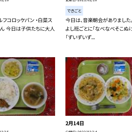
できごと
セルフコロッケパン ・白菜ス
今日は、音楽朝会がありました
かん 今日は子供たちに大人
よし班ごとに「なべなべそこぬけ
「ずいずいず...
2月14日
02/15
公開日
2023/02/14