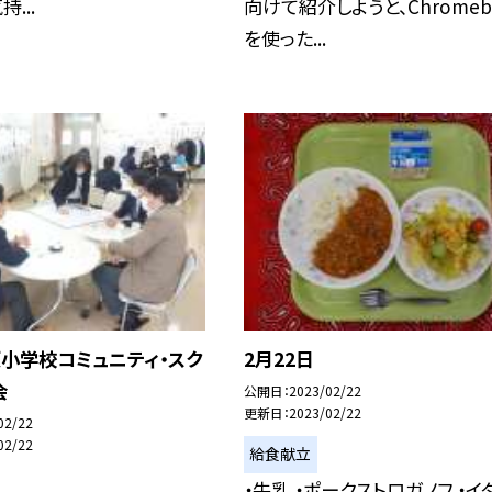
...
向けて紹介しようと、Chromeb
を使った...
小学校コミュニティ・スク
2月22日
会
公開日
2023/02/22
更新日
2023/02/22
02/22
02/22
給食献立
・牛乳 ・ポークストロガノフ ・イ