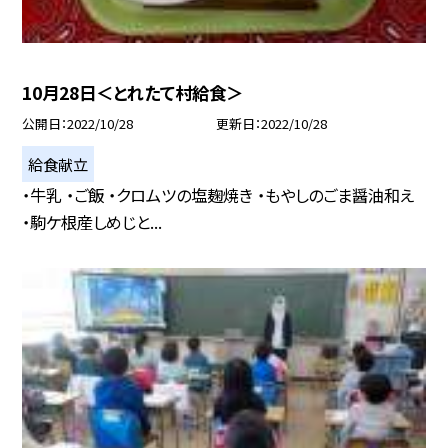
10月28日＜とれたて村給食＞
公開日
2022/10/28
更新日
2022/10/28
給食献立
・牛乳 ・ご飯 ・クロムツの塩麹焼き ・もやしのごま醤油和え
・駒ケ根産しめじと...