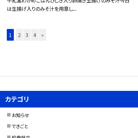
牛乳茎わかめごはんひじき入り卵焼き生揚げのみそ汁今日
は生揚げ入りのみそ汁を用意し...
1
2
3
4
»
カテゴリ
お知らせ
できごと
給食献立