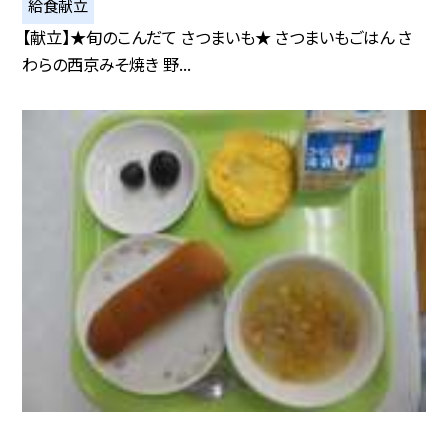
給食献立
【献立】★旬のこんだて さつまいも★ さつまいもごはん さ
わらの西京みそ焼き 野...