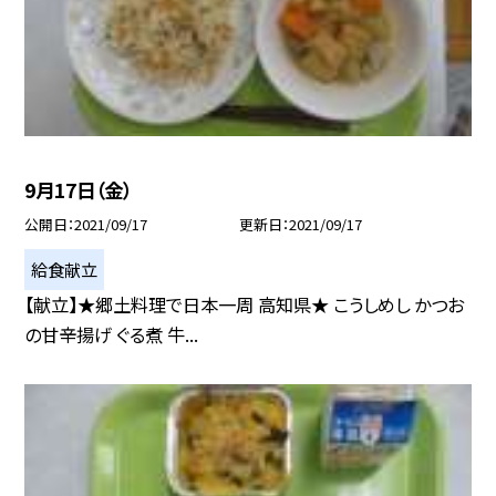
9月17日（金）
公開日
2021/09/17
更新日
2021/09/17
給食献立
【献立】★郷土料理で日本一周 高知県★ こうしめし かつお
の甘辛揚げ ぐる煮 牛...