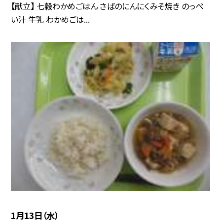
【献立】 七穀わかめごはん さばのにんにくみそ焼き のっぺ
い汁 牛乳 わかめごは...
1月13日（水）