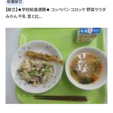
給食献立
【献立】★学校給食週間★ コッペパン コロッケ 野菜サラダ
みかん 牛乳 昔と比...