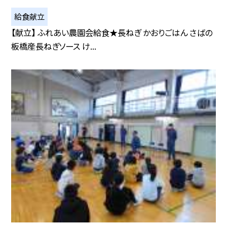
給食献立
【献立】 ふれあい農園会給食★長ねぎ かおりごはん さばの
板橋産長ねぎソース け...