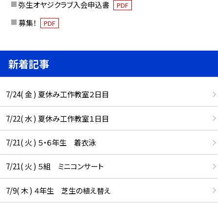
弥生オヤジクラブ入会申込書
PDF
募集！
PDF
新着記事
7/24( 金 ) 夏休み工作教室２日目
7/22( 水 ) 夏休み工作教室１日目
7/21( 火 ) ５・６年生 着衣泳
7/21( 火 ) ５組 ミニコンサート
7/9( 木 ) ４年生 芝生の植え替え