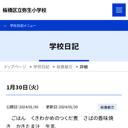
板橋区立弥生小学校
学校日記メニュー
学校日記
トップページ
>
学校日記
>
給食献立
>
詳細
1月30日（火）
公開日
2024/01/30
更新日
2024/01/30
給食献立
ごはん くきわかめのつくだ煮 さばの香味焼
き かきたま汁 牛乳