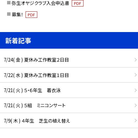
弥生オヤジクラブ入会申込書
PDF
募集！
PDF
新着記事
7/24( 金 ) 夏休み工作教室２日目
7/22( 水 ) 夏休み工作教室１日目
7/21( 火 ) ５・６年生 着衣泳
7/21( 火 ) ５組 ミニコンサート
7/9( 木 ) ４年生 芝生の植え替え