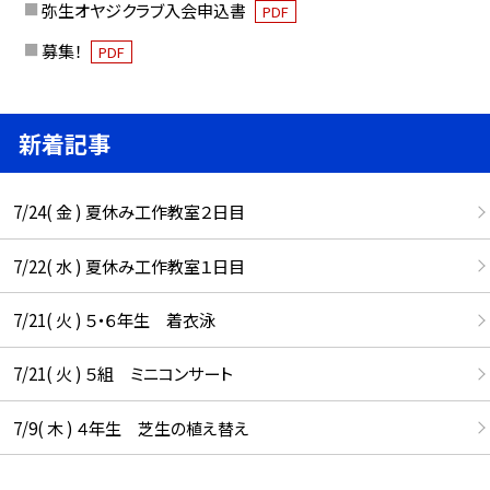
弥生オヤジクラブ入会申込書
PDF
募集！
PDF
新着記事
7/24( 金 ) 夏休み工作教室２日目
7/22( 水 ) 夏休み工作教室１日目
7/21( 火 ) ５・６年生 着衣泳
7/21( 火 ) ５組 ミニコンサート
7/9( 木 ) ４年生 芝生の植え替え