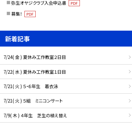
弥生オヤジクラブ入会申込書
PDF
募集！
PDF
新着記事
7/24( 金 ) 夏休み工作教室２日目
7/22( 水 ) 夏休み工作教室１日目
7/21( 火 ) ５・６年生 着衣泳
7/21( 火 ) ５組 ミニコンサート
7/9( 木 ) ４年生 芝生の植え替え