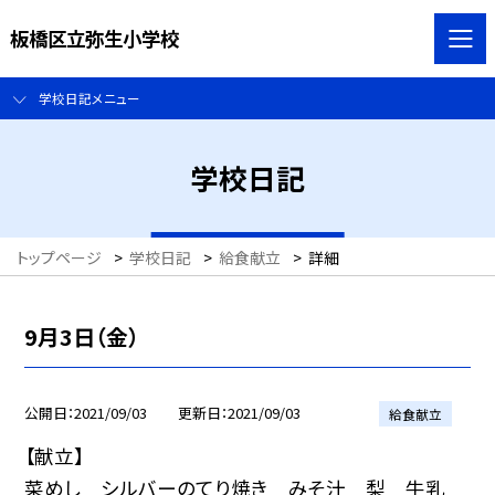
板橋区立弥生小学校
学校日記メニュー
学校日記
トップページ
>
学校日記
>
給食献立
>
詳細
9月3日（金）
公開日
2021/09/03
更新日
2021/09/03
給食献立
【献立】
菜めし シルバーのてり焼き みそ汁 梨 牛乳