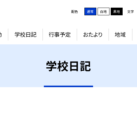
配色
通常
白地
黒地
文字
動
学校日記
行事予定
おたより
地域
学校日記