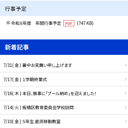
行事予定
令和８年度 年間行事予定
(747 KB)
PDF
新着記事
7/31( 金 ) 暑中お見舞い申し上げます
7/17( 金 ) １学期終業式
7/16( 木 ) 本日、無事に「プール納め」を迎えました！
7/14( 火 ) 板橋区教育委員会学校訪問
7/10( 金 ) ５年生 倉渕移動教室