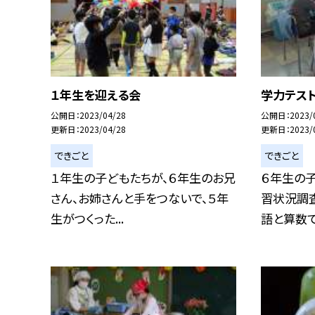
１年生を迎える会
学力テス
公開日
2023/04/28
公開日
2023/
更新日
2023/04/28
更新日
2023/
できごと
できごと
１年生の子どもたちが、６年生のお兄
６年生の
さん、お姉さんと手をつないで、５年
習状況調
生がつくった...
語と算数です