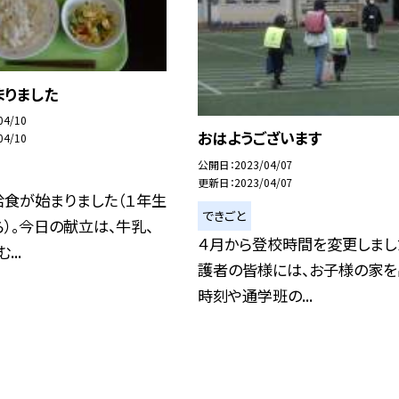
まりました
04/10
おはようございます
04/10
公開日
2023/04/07
更新日
2023/04/07
給食が始まりました（１年生
できごと
）。今日の献立は、牛乳、
４月から登校時間を変更しまし
...
護者の皆様には、お子様の家を
時刻や通学班の...