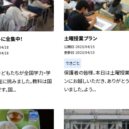
土曜授業プラン
トに全集中！
公開日
2023/04/15
04/18
更新日
2023/04/15
04/18
できごと
保護者の皆様、本日は土曜授
子どもたちが全国学力・学
ンにお越しいただき、ありがと
査に挑みました。教科は国
いました。よう...
。国...