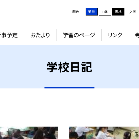
配色
通常
白地
黒地
文字
行事予定
おたより
学習のページ
リンク
学校日記