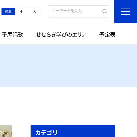
標準
中
大
寺子屋活動
せせらぎ学びのエリア
予定表
カテゴリ