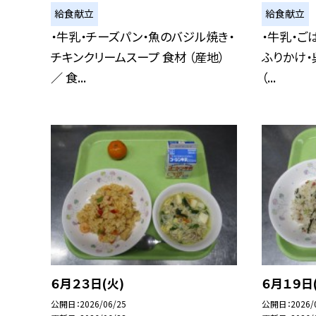
給食献立
給食献立
・牛乳・チーズパン・魚のバジル焼き・
・牛乳・ご
チキンクリームスープ 食材 （産地）
ふりかけ・呉
／ 食...
（...
６月２３日(火)
６月１９日
公開日
2026/06/25
公開日
2026/