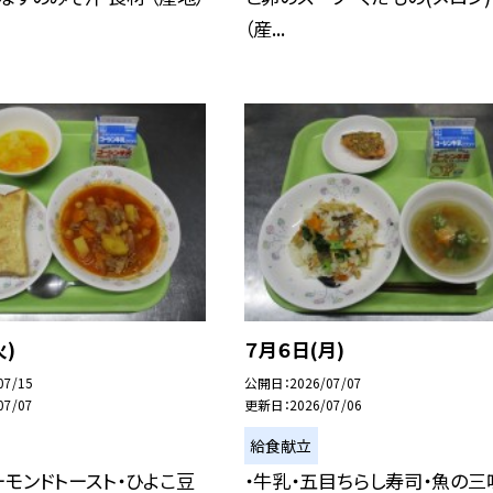
（産...
火)
７月６日(月)
07/15
公開日
2026/07/07
07/07
更新日
2026/07/06
給食献立
ーモンドトースト・ひよこ豆
・牛乳・五目ちらし寿司・魚の三