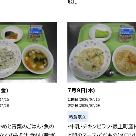
地）...
(金)
７月９日(木)
07/15
公開日
2026/07/15
07/10
更新日
2026/07/09
給食献立
かめと青菜のごはん・魚の
・牛乳・チキンピラフ・最上町産
なすのみそ汁 食材 （産地）
と卵のスープ・くだもの(メロン)