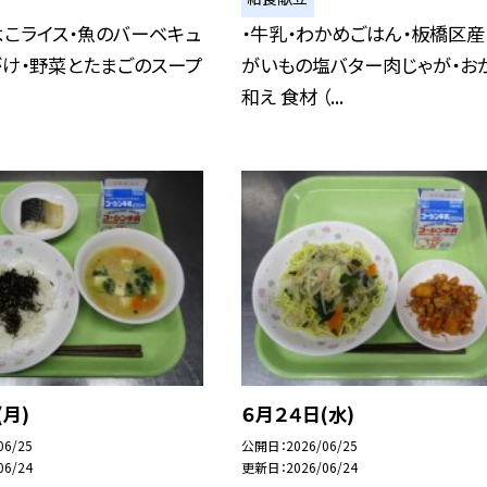
よこライス・魚のバーベキュ
・牛乳・わかめごはん・板橋区産
がけ・野菜とたまごのスープ
がいもの塩バター肉じゃが・お
和え 食材 （...
(月)
６月２４日(水)
06/25
公開日
2026/06/25
06/24
更新日
2026/06/24