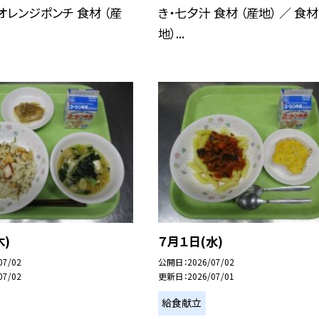
オレンジポンチ 食材 （産
き・七夕汁 食材 （産地） ／ 食材
地）...
木)
７月１日(水)
07/02
公開日
2026/07/02
07/02
更新日
2026/07/01
給食献立