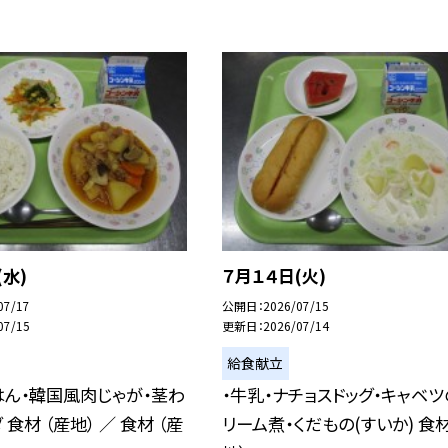
(水)
７月１４日(火)
07/17
公開日
2026/07/15
07/15
更新日
2026/07/14
給食献立
はん・韓国風肉じゃが・茎わ
・牛乳・ナチョスドッグ・キャベツ
食材 （産地） ／ 食材 （産
リーム煮・くだもの(すいか) 食材