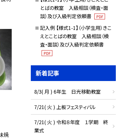
とばの教室 入級相談（検査・面
談）及び入級判定依頼書
PDF
記入例 【様式1-1】（小学生用）きこ
えとことばの教室 入級相談（検
査・面談）及び入級判定依頼書
PDF
新着記事
8/3( 月 ) 6年生 日光移動教室
7/21( 火 ) 上板フェスティバル
7/21( 火 ) 令和８年度 １学期 終
業式
味焼