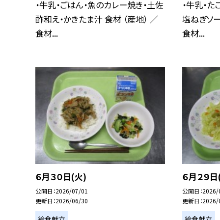
・牛乳・ごはん・魚のカレー焼き・土佐
・牛乳・た
酢和え・かきたま汁 食材 （産地） ／
塩ねぎソー
食材...
食材...
６月３０日(火)
６月２９日
公開日
2026/07/01
公開日
2026/
更新日
2026/06/30
更新日
2026/
給食献立
給食献立