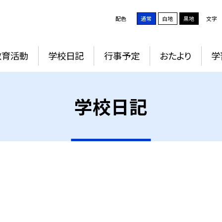
配色
通常
白地
黒地
文字
教育活動
学校日記
行事予定
おたより
学
学校日記