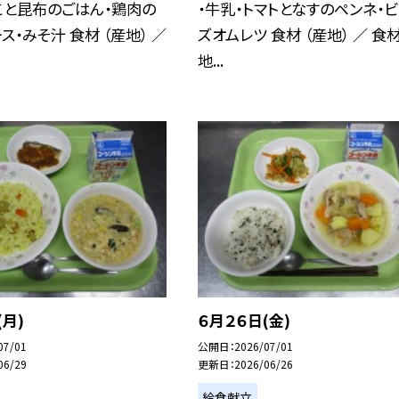
こと昆布のごはん・鶏肉の
・牛乳・トマトとなすのペンネ・
ス・みそ汁 食材 （産地） ／
ズオムレツ 食材 （産地） ／ 食材
地...
(月)
６月２６日(金)
07/01
公開日
2026/07/01
06/29
更新日
2026/06/26
給食献立