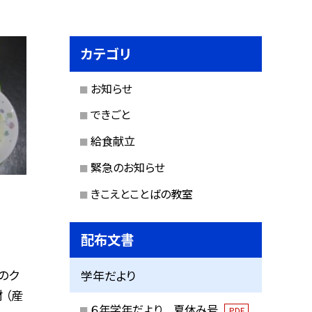
カテゴリ
お知らせ
できごと
給食献立
緊急のお知らせ
きこえとことばの教室
配布文書
のク
学年だより
 （産
６年学年だより 夏休み号
PDF