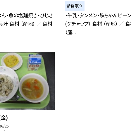
給食献立
はん・魚の塩麹焼き・ひじき
・牛乳・タンメン・鉄ちゃんビー
汁 食材 （産地） ／ 食材
(ケチャップ） 食材 （産地） ／ 
（産...
(金)
06/25