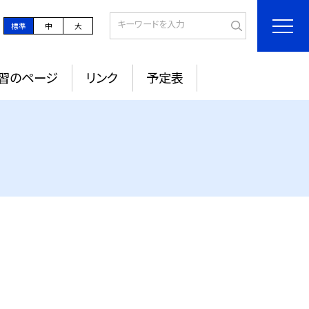
標準
中
大
習のページ
リンク
予定表