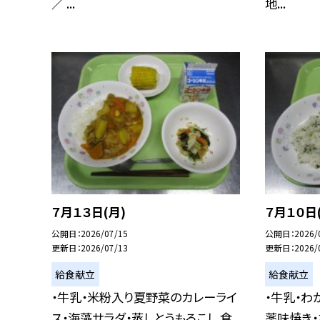
／ ...
地...
７月１３日(月)
７月１０日
公開日
2026/07/15
公開日
2026/
更新日
2026/07/13
更新日
2026/
給食献立
給食献立
・牛乳・米粉入り夏野菜のカレーライ
・牛乳・わ
ス・海藻サラダ・蒸しとうもろこし 食
薬味焼き・