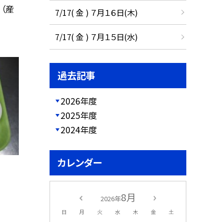
 （産
7/17( 金 ) ７月１６日(木)
7/17( 金 ) ７月１５日(水)
過去記事
2026年度
2025年度
2024年度
カレンダー
8月
2026年
日
月
火
水
木
金
土