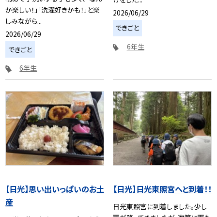
か楽しい！」「洗濯好きかも！」と楽
2026/06/29
しみながら...
できごと
2026/06/29
6年生
できごと
6年生
【日光】思い出いっぱいのお土
【日光】日光東照宮へと到着！！
産
日光東照宮に到着しました。少し