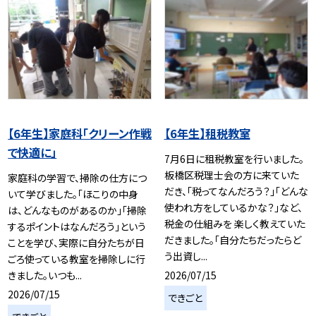
【6年生】家庭科「クリーン作戦
【6年生】租税教室
で快適に」
7月6日に租税教室を行いました。
板橋区税理士会の方に来ていた
家庭科の学習で、掃除の仕方につ
だき、「税ってなんだろう？」「どんな
いて学びました。「ほこりの中身
使われ方をしているかな？」など、
は、どんなものがあるのか」「掃除
税金の仕組みを 楽しく教えていた
するポイントはなんだろう」という
だきました。「自分たちだったらど
ことを学び、実際に自分たちが日
う出資し...
ごろ使っている教室を掃除しに行
2026/07/15
きました。いつも...
2026/07/15
できごと