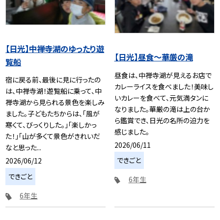
【日光】中禅寺湖のゆったり遊
【日光】昼食〜華厳の滝
覧船
昼食は、中禅寺湖が見えるお店で
宿に戻る前、最後に見に行ったの
カレーライスを食べました！美味し
は、中禅寺湖！遊覧船に乗って、中
いカレーを食べて、元気満タンに
禅寺湖から見られる景色を楽しみ
なりました。華厳の滝は上の台か
ました。子どもたちからは、「風が
ら鑑賞でき、日光の名所の迫力を
寒くて、びっくりした。」「楽しかっ
感じました。
た！」「山が多くて景色がきれいだ
2026/06/11
なと思った...
できごと
2026/06/12
できごと
6年生
6年生