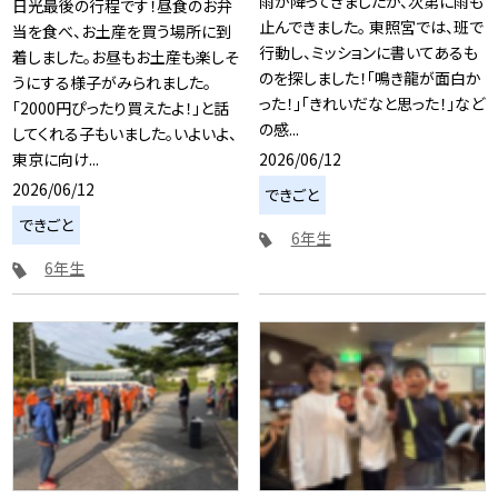
雨が降ってきましたが、次第に雨も
日光最後の行程です！昼食のお弁
止んできました。 東照宮では、班で
当を食べ、お土産を買う場所に到
行動し、ミッションに書いてあるも
着しました。お昼もお土産も楽しそ
のを探しました！「鳴き龍が面白か
うにする様子がみられました。
った！」「きれいだなと思った！」など
「2000円ぴったり買えたよ！」と話
の感...
してくれる子もいました。いよいよ、
2026/06/12
東京に向け...
2026/06/12
できごと
できごと
6年生
6年生