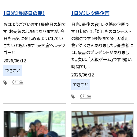
【日光】最終日の朝！
【日光】レク係企画
おはようございます！最終日の朝で
日光、最後の夜！レク係の企画で
す。お天気の心配はありますが、今
す！！初めは、「だしものコンテスト」
日も元気に楽しめるようにしてい
の続きです！最後まで楽しい出し
きたいと思います！東照宮へレッツ
物がたくさんありました。優勝者に
ゴー！！
は、景品のプレゼントがありまし
た。次は、「人狼ゲーム」です！短い
2026/06/12
時間でし...
できごと
2026/06/12
6年生
できごと
6年生