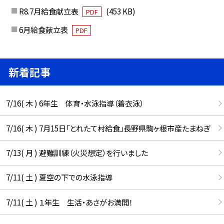
R8.7月給食献立表
(453 KB)
PDF
6月給食献立表
PDF
新着記事
7/16( 木 ) 6年生 体育・水泳指導（着衣泳）
7/16( 木 ) 7月15日「とれたて村給食」長野県駒ヶ根市産たまねぎ
7/13( 月 ) 避難訓練（火災想定）を行いました
7/11( 土 ) 夏空の下での水泳指導
7/11( 土 ) １年生 生活・あさがお満開！