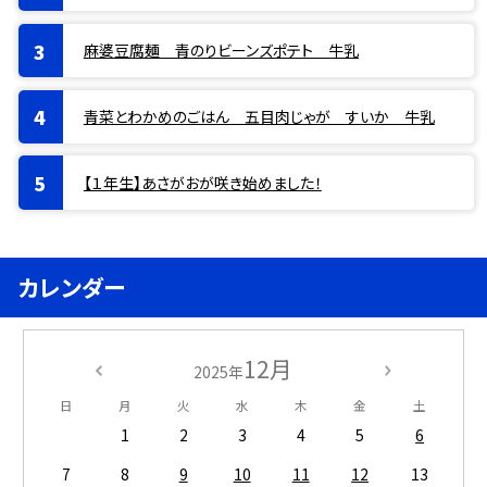
麻婆豆腐麺 青のりビーンズポテト 牛乳
青菜とわかめのごはん 五目肉じゃが すいか 牛乳
【１年生】あさがおが咲き始めました！
カレンダー
12月
2025年
日
月
火
水
木
金
土
1
2
3
4
5
6
7
8
9
10
11
12
13