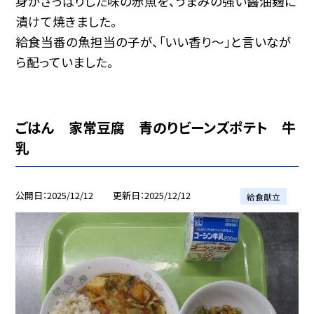
身がさっぱりした味の赤魚を、うまみの強い醤油麹に
漬けて焼きました。
給食当番の魚担当の子が、「いい香り～」と言いなが
ら配っていました。
ごはん 家常豆腐 青のりビーンズポテト 牛
乳
公開日
2025/12/12
更新日
2025/12/12
給食献立