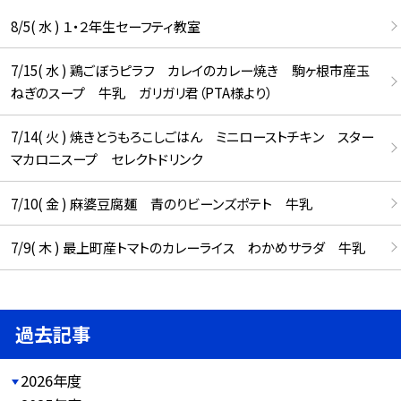
8/5( 水 ) １・２年生セーフティ教室
7/15( 水 ) 鶏ごぼうピラフ カレイのカレー焼き 駒ヶ根市産玉
ねぎのスープ 牛乳 ガリガリ君（PTA様より）
7/14( 火 ) 焼きとうもろこしごはん ミニローストチキン スター
マカロニスープ セレクトドリンク
7/10( 金 ) 麻婆豆腐麺 青のりビーンズポテト 牛乳
7/9( 木 ) 最上町産トマトのカレーライス わかめサラダ 牛乳
過去記事
2026年度