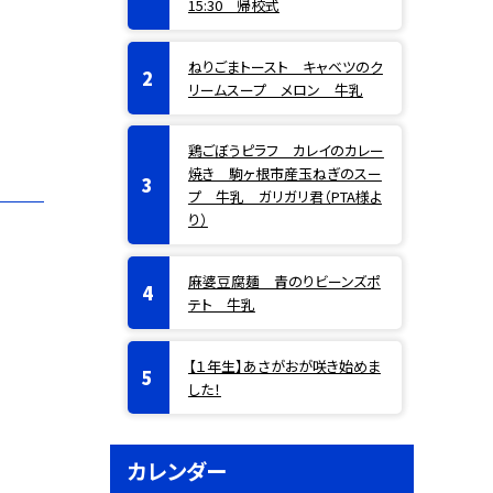
15:30 帰校式
ねりごまトースト キャベツのク
リームスープ メロン 牛乳
鶏ごぼうピラフ カレイのカレー
焼き 駒ヶ根市産玉ねぎのスー
プ 牛乳 ガリガリ君（PTA様よ
り）
麻婆豆腐麺 青のりビーンズポ
テト 牛乳
【１年生】あさがおが咲き始めま
した！
カレンダー