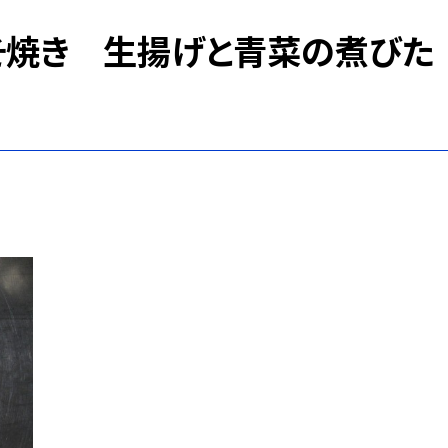
そ焼き 生揚げと青菜の煮びた