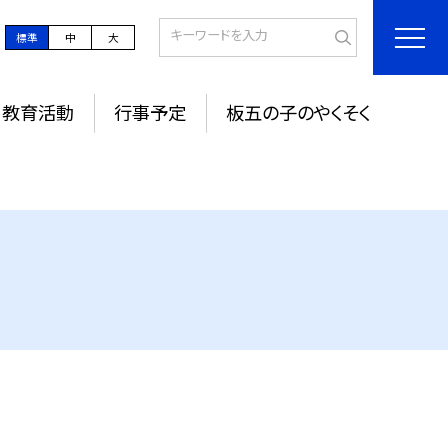
標準
中
大
教育活動
行事予定
板五の子のやくそく