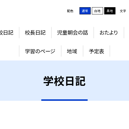
配色
通常
白地
黒地
文字
校日記
校長日記
児童朝会の話
おたより
学習のページ
地域
予定表
学校日記