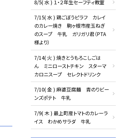
8/5( 水 ) １・２年生セーフティ教室
7/15( 水 ) 鶏ごぼうピラフ カレイ
のカレー焼き 駒ヶ根市産玉ねぎ
のスープ 牛乳 ガリガリ君（PTA
様より）
7/14( 火 ) 焼きとうもろこしごは
ん ミニローストチキン スターマ
カロニスープ セレクトドリンク
7/10( 金 ) 麻婆豆腐麺 青のりビー
ンズポテト 牛乳
7/9( 木 ) 最上町産トマトのカレーラ
イス わかめサラダ 牛乳