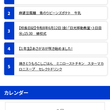
麻婆豆腐麺 青のりビーンズポテト 牛乳
【校長日記】令和8年6月12日（金）「日光移動教室・３日目
⑯」15:30 帰校式
【１年生】あさがおが咲き始めました！
焼きとうもろこしごはん ミニローストチキン スターマカ
ロニスープ セレクトドリンク
カレンダー