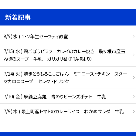
新着記事
8/5( 水 ) １・２年生セーフティ教室
7/15( 水 ) 鶏ごぼうピラフ カレイのカレー焼き 駒ヶ根市産玉
ねぎのスープ 牛乳 ガリガリ君（PTA様より）
7/14( 火 ) 焼きとうもろこしごはん ミニローストチキン スター
マカロニスープ セレクトドリンク
7/10( 金 ) 麻婆豆腐麺 青のりビーンズポテト 牛乳
7/9( 木 ) 最上町産トマトのカレーライス わかめサラダ 牛乳