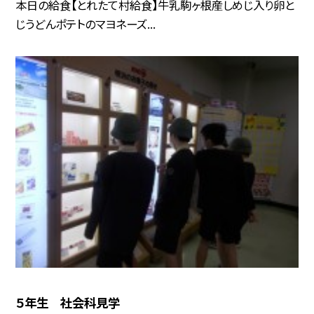
本日の給食【とれたて村給食】牛乳駒ヶ根産しめじ入り卵と
じうどんポテトのマヨネーズ...
５年生 社会科見学