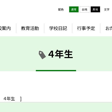
配色
通常
白地
黒地
文字
校案内
教育活動
学校日記
行事予定
お
４年生
４年生
]