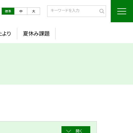
標準
中
大
たより
夏休み課題
開く