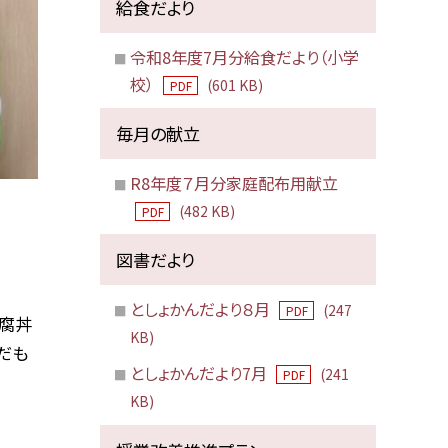
給食だより
令和8年度7月分給食だより（小学
校）
(601 KB)
PDF
毎月の献立
R8年度７月分家庭配布用献立
(482 KB)
PDF
図書だより
としょかんだより８月
(247
PDF
豆腐丼
KB)
だも
としょかんだより7月
(241
PDF
KB)