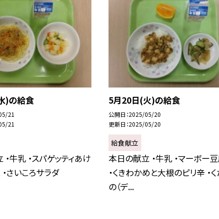
(水)の給食
5月20日(火)の給食
05/21
公開日
2025/05/20
05/21
更新日
2025/05/20
給食献立
 ・牛乳 ・スパゲッティあけ
本日の献立 ・牛乳 ・マーボー
 ・さいころサラダ
・くきわかめと大根のピリ辛 ・く
の（デ...