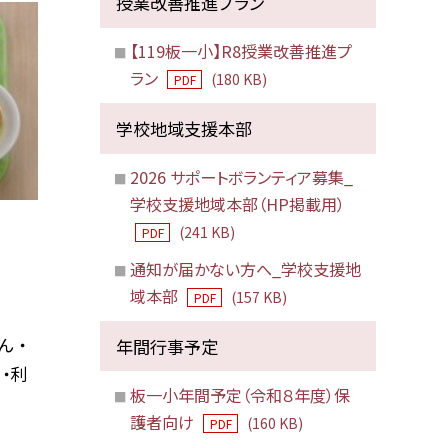
授業改善推進プラン
【119板一小】R8授業改善推進プ
ラン
(180 KB)
PDF
学校地域支援本部
2026 サポートボランティア募集_
学校支援地域本部（HP掲載用）
(241 KB)
PDF
通知が届かない方へ_学校支援地
域本部
(157 KB)
PDF
 ・
年間行事予定
・利
板一小年間予定（令和８年度）保
護者向け
(160 KB)
PDF