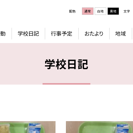
配色
通常
白地
黒地
文字
活動
学校日記
行事予定
おたより
地域
学校日記