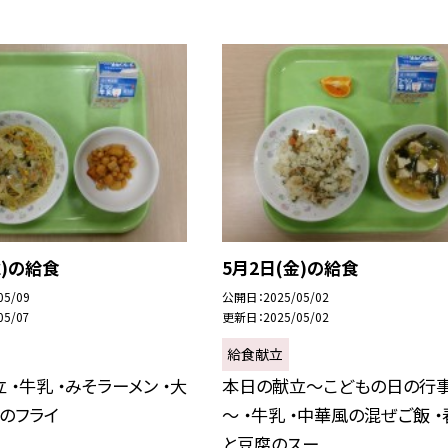
水)の給食
5月2日(金)の給食
05/09
公開日
2025/05/02
05/07
更新日
2025/05/02
給食献立
 ・牛乳 ・みそラーメン ・大
本日の献立～こどもの日の行
のフライ
～ ・牛乳 ・中華風の混ぜご飯 
と豆腐のスー...