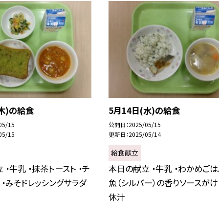
(木)の給食
5月14日(水)の給食
05/15
公開日
2025/05/15
05/15
更新日
2025/05/14
給食献立
 ・牛乳 ・抹茶トースト ・チ
本日の献立 ・牛乳 ・わかめごはん
 ・みそドレッシングサラダ
魚（シルバー）の香りソースがけ 
休汁