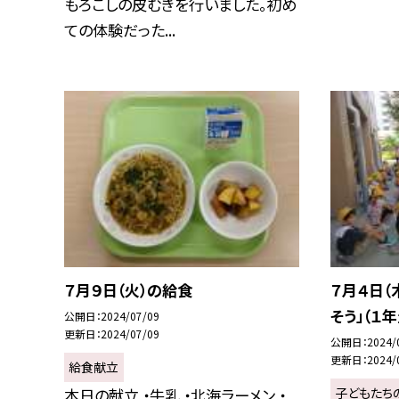
もろこしの皮むきを行いました。初め
ての体験だった...
７月９日（火）の給食
７月４日（
そう」（１年
公開日
2024/07/09
更新日
2024/07/09
公開日
2024/
更新日
2024/
給食献立
子どもたち
本日の献立 ・牛乳 ・北海ラーメン ・