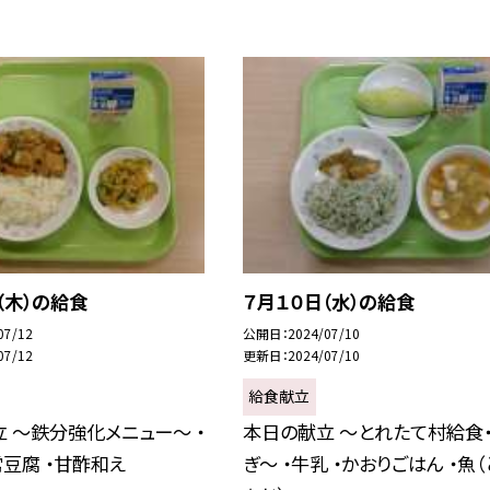
（木）の給食
７月１０日（水）の給食
07/12
公開日
2024/07/10
07/12
更新日
2024/07/10
給食献立
 〜鉄分強化メニュー〜 ・
本日の献立 〜とれたて村給食
常豆腐 ・甘酢和え
ぎ〜 ・牛乳 ・かおりごはん ・魚（