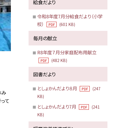
給食だより
令和8年度7月分給食だより（小学
校）
(601 KB)
PDF
毎月の献立
R8年度７月分家庭配布用献立
(482 KB)
PDF
図書だより
としょかんだより８月
(247
PDF
休み
KB)
行って
としょかんだより7月
(241
PDF
KB)