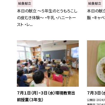
給食献立
給食献立
本日の献立 〜５年生のとうもろこし
本日の献立
の皮むき体験〜 ・牛乳 ・ハニートー
飯 ・キャ
スト ・レ...
７月１日（月）・３日（水）環境教育出
７月３日（
前授業（３年生）
公開日
2024/
更新日
2024/