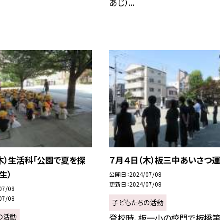
あじ）...
木）生活科「公園で夏を探
７月４日（木）板三中あいさつ
生）
公開日
2024/07/08
更新日
2024/07/08
07/08
07/08
子どもたちの活動
の活動
登校時、板一小の校門で板橋