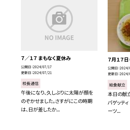
７／１７ まもなく夏休み
７月１７日
公開日
2024/07/17
公開日
2024/
更新日
2024/07/21
更新日
2024/
校長通信
給食献立
午後になり、久しぶりに太陽が顔を
本日の献立
のぞかせました。さすがにこの時期
パゲッティ
は、日が差したか...
ーツ...