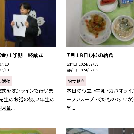
（金）１学期 終業式
７月１８日（木）の給食
07/19
公開日
2024/07/18
07/19
更新日
2024/07/18
の活動
給食献立
業式をオンラインで行いま
本日の献立 ・牛乳 ・ガパオライス
先生のお話の後、２年生の
ーフンスープ ・くだもの（すいか）
童...
学...