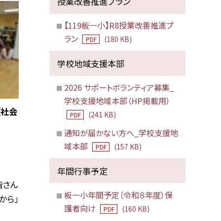
授業改善推進プラン
【119板一小】R8授業改善推進プ
ラン
(180 KB)
PDF
学校地域支援本部
2026 サポートボランティア募集_
学校支援地域本部（HP掲載用）
【社会
(241 KB)
PDF
通知が届かない方へ_学校支援地
域本部
(157 KB)
PDF
年間行事予定
皆さん
板一小年間予定（令和８年度）保
から」
護者向け
(160 KB)
PDF