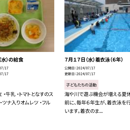
（水）の給食
７月１７日（水）着衣泳（６年）
07/17
公開日
2024/07/17
07/17
更新日
2024/07/17
子どもたちの活動
 ・牛乳 ・トマトとなすのス
海や川で遊ぶ機会が増える夏
 ・ツナ入りオムレツ ・フル
前に、毎年６年生が、着衣泳を
います。着衣のま...