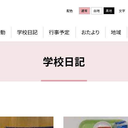
配色
通常
白地
黒地
文字
活動
学校日記
行事予定
おたより
地域
学校日記