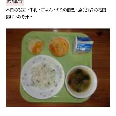
給食献立
本日の献立 ・牛乳 ・ごはん ・のりの佃煮 ・魚（さば）の竜田
揚げ ・みそ汁 〜...