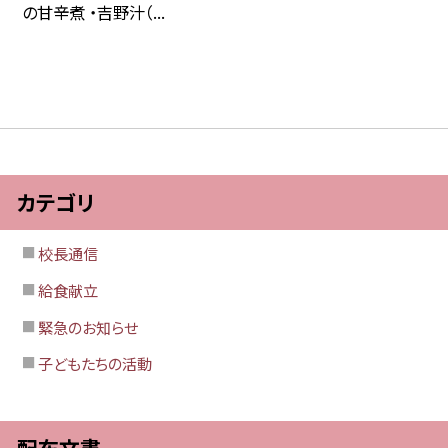
の甘辛煮 ・吉野汁（...
カテゴリ
校長通信
給食献立
緊急のお知らせ
子どもたちの活動
配布文書