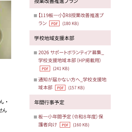
授業改善推進プラン
【119板一小】R8授業改善推進プ
ラン
(180 KB)
PDF
学校地域支援本部
2026 サポートボランティア募集_
学校支援地域本部（HP掲載用）
(241 KB)
PDF
通知が届かない方へ_学校支援地
域本部
(157 KB)
PDF
 ・
年間行事予定
せん
板一小年間予定（令和８年度）保
護者向け
(160 KB)
PDF