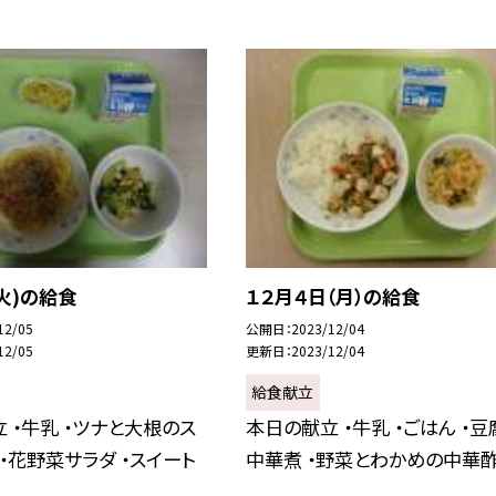
(火)の給食
１２月４日（月）の給食
12/05
公開日
2023/12/04
12/05
更新日
2023/12/04
給食献立
 ・牛乳 ・ツナと大根のス
本日の献立 ・牛乳 ・ごはん ・豆
 ・花野菜サラダ ・スイート
中華煮 ・野菜とわかめの中華