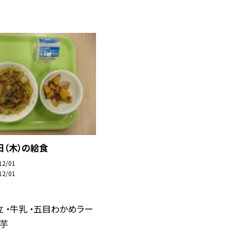
日（木）の給食
12/01
12/01
 ・牛乳 ・五目わかめラー
学芋