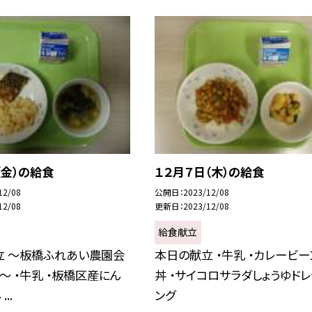
（金）の給食
１２月７日（木）の給食
12/08
公開日
2023/12/08
12/08
更新日
2023/12/08
給食献立
立 〜板橋ふれあい農園会
本日の献立 ・牛乳 ・カレービー
〜 ・牛乳 ・板橋区産にん
丼 ・サイコロサラダしょうゆドレ
..
ング