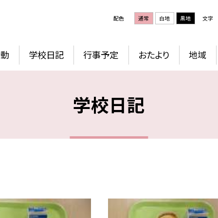
配色
通常
白地
黒地
文字
活動
学校日記
行事予定
おたより
地域
学校日記