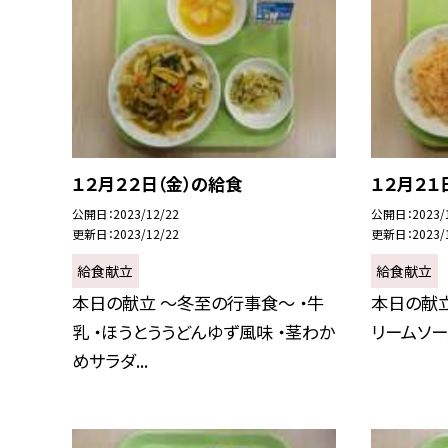
１２月２２日（金）の給食
１２月２１
公開日
2023/12/22
公開日
2023/
更新日
2023/12/22
更新日
2023/
給食献立
給食献立
本日の献立 〜冬至の行事食〜 ・牛
本日の献立
乳 ・ほうとううどんゆず風味 ・茎わか
リームソー
めサラダ...